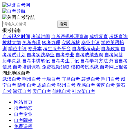
自考导航
搜索
报考指南
自考报名时间
考试时间
自考违规处理查询
成绩复查
考场查询
教材大纲
免考办理
转考办理
实践考核
毕业申请
学位英语培
训
学位申请
专升本
考生服务平台
自考报考动态
自考政策
自
考考试计划
自考实践毕业
自考专业
自考成绩查询
自考问答
历年真题
自考串讲笔记
自考考生手记
自考学习方法
外省自考
信息
自考培训课程
免费视频领取
模拟考试系统
自考网上报名
湖北地区自考
武汉自考
荆州自考
十堰自考
宜昌自考
襄樊自考
荆门自考
咸
宁自考
随州自考
恩施自考
鄂州自考
孝感自考
黄冈自考
黄石
自考
潜江自考
天门自考
仙桃自考
神农架自考
网站首页
报考动态
自考专业
自考院校
免费课程