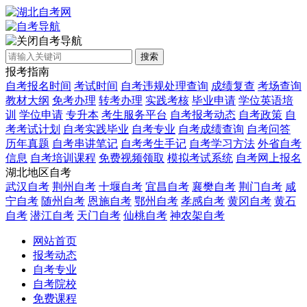
自考导航
搜索
报考指南
自考报名时间
考试时间
自考违规处理查询
成绩复查
考场查询
教材大纲
免考办理
转考办理
实践考核
毕业申请
学位英语培
训
学位申请
专升本
考生服务平台
自考报考动态
自考政策
自
考考试计划
自考实践毕业
自考专业
自考成绩查询
自考问答
历年真题
自考串讲笔记
自考考生手记
自考学习方法
外省自考
信息
自考培训课程
免费视频领取
模拟考试系统
自考网上报名
湖北地区自考
武汉自考
荆州自考
十堰自考
宜昌自考
襄樊自考
荆门自考
咸
宁自考
随州自考
恩施自考
鄂州自考
孝感自考
黄冈自考
黄石
自考
潜江自考
天门自考
仙桃自考
神农架自考
网站首页
报考动态
自考专业
自考院校
免费课程