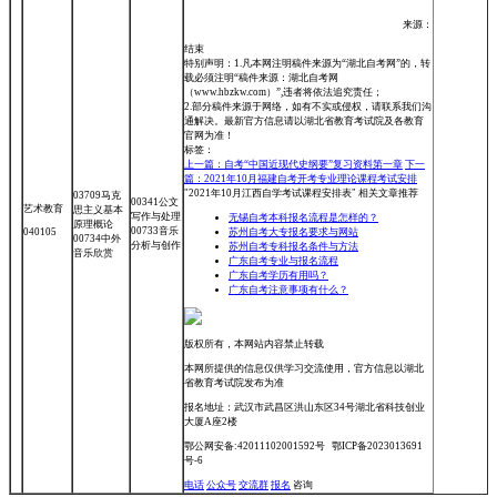
来源：
结束
特别声明：1.凡本网注明稿件来源为“湖北自考网”的，转
载必须注明“稿件来源：湖北自考网
（www.hbzkw.com）”,违者将依法追究责任；
2.部分稿件来源于网络，如有不实或侵权，请联系我们沟
通解决。最新官方信息请以湖北省教育考试院及各教育
官网为准！
标签：
上一篇：自考“中国近现代史纲要”复习资料第一章
下一
篇：2021年10月福建自考开考专业理论课程考试安排
"2021年10月江西自学考试课程安排表" 相关文章推荐
03709马克
00341公文
艺术教育
思主义基本
写作与处理
无锡自考本科报名流程是怎样的？
原理概论
00733音乐
040105
苏州自考大专报名要求与网站
00734中外
分析与创作
苏州自考专科报名条件与方法
音乐欣赏
广东自考专业与报名流程
广东自考学历有用吗？
广东自考注意事项有什么？
版权所有，本网站内容禁止转载
本网所提供的信息仅供学习交流使用，官方信息以湖北
省教育考试院发布为准
报名地址：武汉市武昌区洪山东区34号湖北省科技创业
大厦A座2楼
鄂公网安备:42011102001592号 鄂ICP备2023013691
号-6
电话
公众号
交流群
报名
咨询