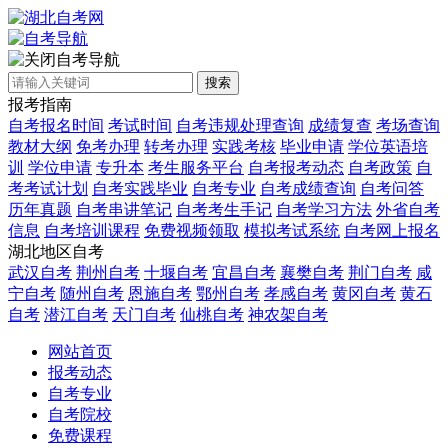
自考导航
搜索
报考指南
自考报名时间
考试时间
自考违规处理查询
成绩复查
考场查询
教材大纲
免考办理
转考办理
实践考核
毕业申请
学位英语培
训
学位申请
专升本
考生服务平台
自考报考动态
自考政策
自
考考试计划
自考实践毕业
自考专业
自考成绩查询
自考问答
历年真题
自考串讲笔记
自考考生手记
自考学习方法
外省自考
信息
自考培训课程
免费视频领取
模拟考试系统
自考网上报名
湖北地区自考
武汉自考
荆州自考
十堰自考
宜昌自考
襄樊自考
荆门自考
咸
宁自考
随州自考
恩施自考
鄂州自考
孝感自考
黄冈自考
黄石
自考
潜江自考
天门自考
仙桃自考
神农架自考
网站首页
报考动态
自考专业
自考院校
免费课程