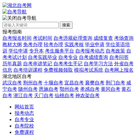
自考导航
搜索
报考指南
自考报名时间
考试时间
自考违规处理查询
成绩复查
考场查询
教材大纲
免考办理
转考办理
实践考核
毕业申请
学位英语培
训
学位申请
专升本
考生服务平台
自考报考动态
自考政策
自
考考试计划
自考实践毕业
自考专业
自考成绩查询
自考问答
历年真题
自考串讲笔记
自考考生手记
自考学习方法
外省自考
信息
自考培训课程
免费视频领取
模拟考试系统
自考网上报名
湖北地区自考
武汉自考
荆州自考
十堰自考
宜昌自考
襄樊自考
荆门自考
咸
宁自考
随州自考
恩施自考
鄂州自考
孝感自考
黄冈自考
黄石
自考
潜江自考
天门自考
仙桃自考
神农架自考
网站首页
报考动态
自考专业
自考院校
免费课程