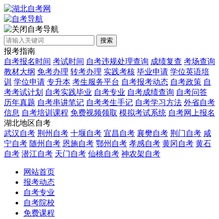
自考导航
搜索
报考指南
自考报名时间
考试时间
自考违规处理查询
成绩复查
考场查询
教材大纲
免考办理
转考办理
实践考核
毕业申请
学位英语培
训
学位申请
专升本
考生服务平台
自考报考动态
自考政策
自
考考试计划
自考实践毕业
自考专业
自考成绩查询
自考问答
历年真题
自考串讲笔记
自考考生手记
自考学习方法
外省自考
信息
自考培训课程
免费视频领取
模拟考试系统
自考网上报名
湖北地区自考
武汉自考
荆州自考
十堰自考
宜昌自考
襄樊自考
荆门自考
咸
宁自考
随州自考
恩施自考
鄂州自考
孝感自考
黄冈自考
黄石
自考
潜江自考
天门自考
仙桃自考
神农架自考
网站首页
报考动态
自考专业
自考院校
免费课程