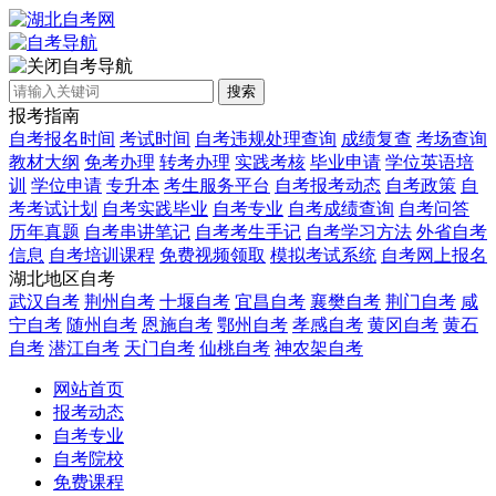
自考导航
搜索
报考指南
自考报名时间
考试时间
自考违规处理查询
成绩复查
考场查询
教材大纲
免考办理
转考办理
实践考核
毕业申请
学位英语培
训
学位申请
专升本
考生服务平台
自考报考动态
自考政策
自
考考试计划
自考实践毕业
自考专业
自考成绩查询
自考问答
历年真题
自考串讲笔记
自考考生手记
自考学习方法
外省自考
信息
自考培训课程
免费视频领取
模拟考试系统
自考网上报名
湖北地区自考
武汉自考
荆州自考
十堰自考
宜昌自考
襄樊自考
荆门自考
咸
宁自考
随州自考
恩施自考
鄂州自考
孝感自考
黄冈自考
黄石
自考
潜江自考
天门自考
仙桃自考
神农架自考
网站首页
报考动态
自考专业
自考院校
免费课程