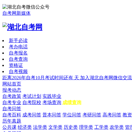
自考网新媒体
新手必读
考办电话
自考报名
自考查询
资格证
自考视频
距离2026年自考10月考试时间还有
天
加入湖北自考网微信交流
网站首页
报考动态
自考政策
考试计划
实践毕业
自考专业
自考院校
考场查询
成绩查询
自考问答
自考百科
成考问答
普本问答
学位问答
考研问答
高考问答
教资
历年真题
公共课
经济类
法学类
文学类
历史类
理学类
工学类
农学类
管