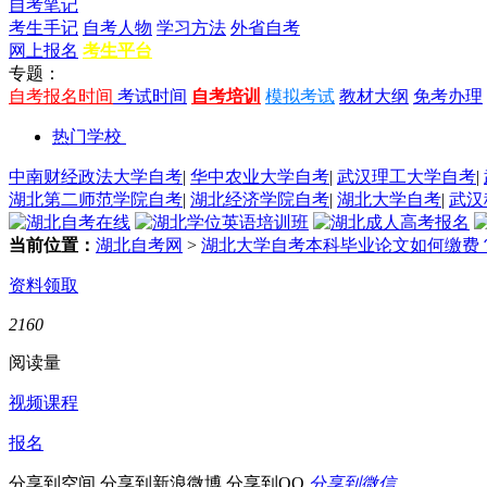
自考笔记
考生手记
自考人物
学习方法
外省自考
网上报名
考生平台
专题：
自考报名时间
考试时间
自考培训
模拟考试
教材大纲
免考办理
热门学校
中南财经政法大学自考
|
华中农业大学自考
|
武汉理工大学自考
|
湖北第二师范学院自考
|
湖北经济学院自考
|
湖北大学自考
|
武汉
当前位置：
湖北自考网
>
湖北大学自考本科毕业论文如何缴费
资料领取
2160
阅读量
视频课程
报名
分享到空间
分享到新浪微博
分享到QQ
分享到微信