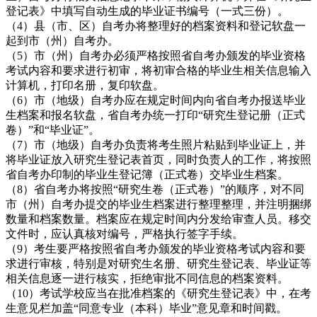
登记表》中填写自动生成的毕业证书编号（一式三份）。
（4）县（市、区）自考办将整理好的档案资料和登记软盘一
起到市（州）自考办。
（5）市（州）自考办必须严格按照省自考办颁发的毕业资格
考试内容和要求进行初审，将初审合格的毕业生相关信息输入
计算机，打印名册，复印软盘。
（6）市（地级）自考办应在规定时间内向省自考办报送毕业
生档案和报名软盘，省自考办统一打印“研究生登记册（正式
卷）”和“毕业证”。
（7）市（地级）自考办负责将考生照片粘贴到毕业证上，并
将毕业证放入研究生登记表首页，同时负责人的工作，将按照
省自考办印制的毕业生登记簿（正式卷）交毕业生档案。
（8）省自考办将按照“研究生卷（正式卷）”的顺序，对不同
市（州）自考办提交的毕业生档案进行整理整理，并注明捆绑
数量和档案数量。档案应在规定时间内分发给审查人员。移交
文件时，应认真核对编号，严格执行签字手续。
（9）考生要严格按照省自考办颁发的毕业资格考试内容和要
求进行审核，特别是对研究生名册、研究生登记表、毕业证等
相关信息逐一进行核实，拒绝审批不同信息的档案资料。
（10）考试学校应当在批准档案的《研究生登记表》中，在考
生意见栏加盖“同意专业（本科）毕业”意见章和时间戳。