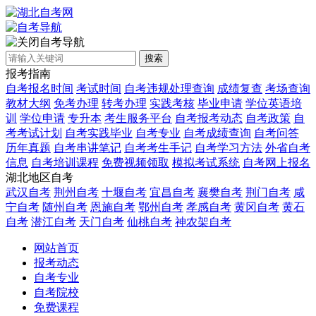
自考导航
搜索
报考指南
自考报名时间
考试时间
自考违规处理查询
成绩复查
考场查询
教材大纲
免考办理
转考办理
实践考核
毕业申请
学位英语培
训
学位申请
专升本
考生服务平台
自考报考动态
自考政策
自
考考试计划
自考实践毕业
自考专业
自考成绩查询
自考问答
历年真题
自考串讲笔记
自考考生手记
自考学习方法
外省自考
信息
自考培训课程
免费视频领取
模拟考试系统
自考网上报名
湖北地区自考
武汉自考
荆州自考
十堰自考
宜昌自考
襄樊自考
荆门自考
咸
宁自考
随州自考
恩施自考
鄂州自考
孝感自考
黄冈自考
黄石
自考
潜江自考
天门自考
仙桃自考
神农架自考
网站首页
报考动态
自考专业
自考院校
免费课程