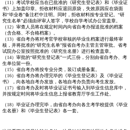
（11）考试学校应当在已批准的《研究生登记表》和《毕业证
书》上加盖印章。拒收材料应退回原袋，失效原因应在袋面
和“毕业卷”备注栏中注明。同时，拒收材料按专业登记。“研
究生名单”必须由评审人签字，学校自学考试办公室盖章。
（12）审查人员将在规定时间内向省自考办报送批准的档案
（含合格、不合格档案）。
（13）省自考办将对考官学校审核的毕业生档案进行最终审
核，并将批准的“研究生名单”报省自考办主管主管审批。省考
试院办公室按照批准的《研究生名册》进行检查盖章。
（14）审批的“研究生登记表”一式三份，分别由省自考办、考
生单位留一份。
（15）省自考办将按专业分类，装订成册备案。
（16）省自考办将办理完毕的《毕业生登记表》及《毕业证
书》，向各地自考办发放，各地自考办负责向考生发放。
（17）省自考办及时将毕业证证书号输入到毕业生信息库中，
并按规定时间将毕业生信息上报省教育厅学生工作处。
（18）毕业证办理完毕，由省自考办向各主考学校提供《毕业
生名册》和《毕业生登记表》各一套。