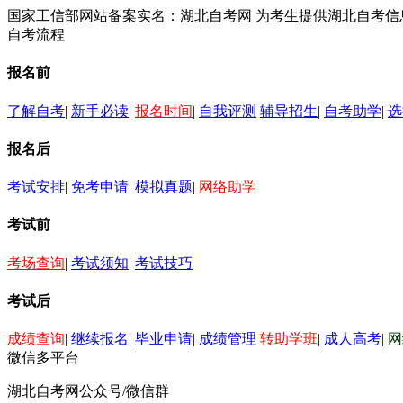
国家工信部网站备案实名：湖北自考网 为考生提供湖北自考
自考流程
报名前
了解自考
|
新手必读
|
报名时间
|
自我评测
辅导招生
|
自考助学
|
选
报名后
考试安排
|
免考申请
|
模拟真题
|
网络助学
考试前
考场查询
|
考试须知
|
考试技巧
考试后
成绩查询
|
继续报名
|
毕业申请
|
成绩管理
转助学班
|
成人高考
|
网
微信多平台
湖北自考网公众号/微信群