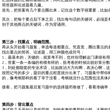
简答题和论述题看几遍。
首先，把答案有几个要点圈出来，记住这个数字很重要，比如
其次，把每个要点划下来之后，找出每句话的关键词，必须是
别于其他两点的关键词，作为背诵用。
第三步：找重点，明确范围。
再从头开始看习题集，单选每道都重点。凭直觉，圈出重点的
找出重点的简答、论述题，用三种颜色或符号：
1，最基本的，关键的，就算考不到，也对你理解这门课很有
2，答案一条一条编的有模有样的，批考卷的时候比较好算分
3，到处都能套的专业术语，比如政治大方向啊，表决心啊，
按照记号的多少，题目的重点程度就分出来了。习题集中帮你
的，像考纲那样的看了等于没看，考纲就没什么范围也没具体内
接着，把习题集最后复习题中的选择题闭卷做了，看看准确率
第四步：背出重点
考试前几天开始认真的背书，别的有趣的事暂时少想，大脑的