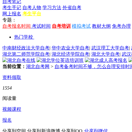
自考笔记
考生手记
自考人物
学习方法
外省自考
网上报名
考生平台
专题：
自考报名时间
考试时间
自考培训
模拟考试
教材大纲
免考办理
热门学校
中南财经政法大学自考
|
华中农业大学自考
|
武汉理工大学自考
|
湖北第二师范学院自考
|
湖北经济学院自考
|
湖北大学自考
|
武汉
当前位置：
湖北自考网
>
自考备考时间不够，怎么合理安排时
资料领取
1554
阅读量
视频课程
报名
分享到空间
分享到新浪微博
分享到QQ
分享到微信