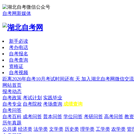
自考网新媒体
新手必读
考办电话
自考报名
自考查询
资格证
自考视频
距离2026年自考10月考试时间还有
天
加入湖北自考网微信交流
网站首页
报考动态
自考政策
考试计划
实践毕业
自考专业
自考院校
考场查询
成绩查询
自考问答
自考百科
成考问答
普本问答
学位问答
考研问答
高考问答
教资
历年真题
公共课
经济类
法学类
文学类
历史类
理学类
工学类
农学类
管