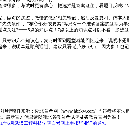
会深很多，考试时更有信心。把选择题答案遮住，看题目反映出
完，做对的跳过，做错的做好相关笔记，然后反复复习。依本人
”、“先决条件”、“核心部分或要素”等只有一个准确答案的题型为
重点关注3一一5点的知识点！7点以上的知识点可以不看！多选
，只标识几个知识点，复习时看到题型就能回忆起来，说明本题
起来，说明本题顺利通过。建议只看6点的知识点，因为多了也
“稿件来源：湖北自考网（www.hbzkw.com）”,违者将依法
决。最新官方信息请以湖北省教育考试院及各教育官网为准！
021年6月武汉工程科技学院自考网上申报毕业证的通知