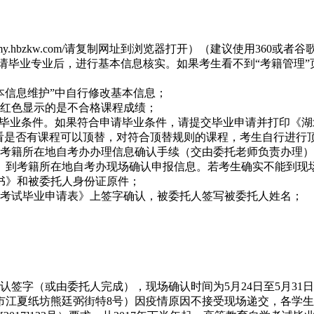
my.hbzkw.com/请复制网址到浏览器打开）（建议使用360或者
择申请毕业专业后，进行基本信息核实。如果考生看不到“考籍管理
本信息维护”中自行修改基本信息；
，红色显示的是不合格课程成绩；
请毕业条件。如果符合申请毕业条件，请提交毕业申请并打印《
中看是否有课程可以顶替，对符合顶替规则的课程，考生自行进行
到考籍所在地自考办办理信息确认手续（交由委托老师负责办理
》到考籍所在地自考办现场确认申报信息。若考生确实不能到现
书》和被委托人身份证原件；
学考试毕业申请表》上签字确认，被委托人签写被委托人姓名；
签字（或由委托人完成），现场确认时间为5月24日至5月31日
汉市江夏纸坊熊廷弼街特8号）因疫情原因不接受现场递交，各学