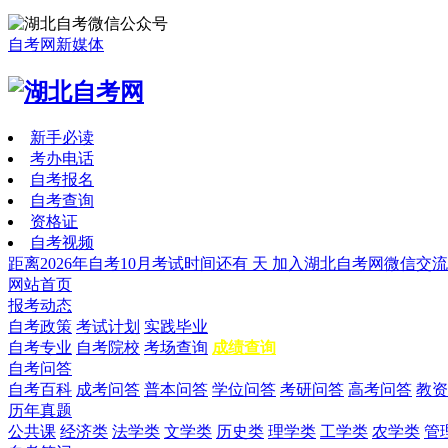
自考网新媒体
新手必读
考办电话
自考报名
自考查询
资格证
自考视频
距离2026年自考10月考试时间还有
天
加入湖北自考网微信交流
网站首页
报考动态
自考政策
考试计划
实践毕业
自考专业
自考院校
考场查询
成绩查询
自考问答
自考百科
成考问答
普本问答
学位问答
考研问答
高考问答
教资
历年真题
公共课
经济类
法学类
文学类
历史类
理学类
工学类
农学类
管