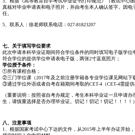
3、根据《高等教育自学考试毕业证书打印规范》（教试中心函[
真核对毕业申请表和电子照片，并由考生本人确认签字。因电
任。
5、联系人：徐老师联系电话：027-81823207
七、关于填写学位要求
此次申请本科毕业证期间符合学位条件的同时填写电子版学位
符合学位的提供学位申请表电子版，两张2寸蓝底照片；
学位授予条件：
①所有课程合格；
②三门学位课（2017年及之前注册学籍各专业学位课见网站下载
③通过学位外语或者自考在籍期间考取的CET-4（CET-4需
（重要说明：按照省自考办规定，考生本科毕业证一旦申请办
生，请慎重选择是否办理毕业证。切记！切记！切记！！！！
八、注意事项
1、根据国家考试中心下达的文件，从2015年上半年办证开