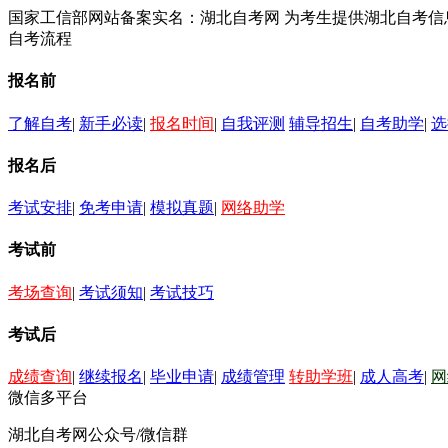
国家工信部网站备案实名：湖北自考网 为考生提供湖北自考
自考流程
报名前
了解自考
|
新手必读
|
报名时间
|
自我评测
辅导招生
|
自考助学
|
选
报名后
考试安排
|
免考申请
|
模拟真题
|
网络助学
考试前
考场查询
|
考试须知
|
考试技巧
考试后
成绩查询
|
继续报名
|
毕业申请
|
成绩管理
转助学班
|
成人高考
|
网
微信多平台
湖北自考网公众号/微信群