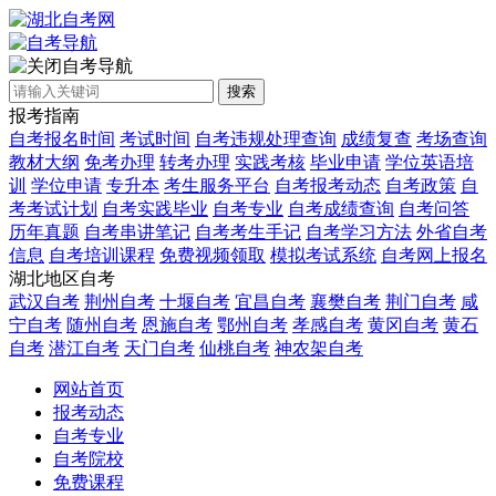
自考导航
搜索
报考指南
自考报名时间
考试时间
自考违规处理查询
成绩复查
考场查询
教材大纲
免考办理
转考办理
实践考核
毕业申请
学位英语培
训
学位申请
专升本
考生服务平台
自考报考动态
自考政策
自
考考试计划
自考实践毕业
自考专业
自考成绩查询
自考问答
历年真题
自考串讲笔记
自考考生手记
自考学习方法
外省自考
信息
自考培训课程
免费视频领取
模拟考试系统
自考网上报名
湖北地区自考
武汉自考
荆州自考
十堰自考
宜昌自考
襄樊自考
荆门自考
咸
宁自考
随州自考
恩施自考
鄂州自考
孝感自考
黄冈自考
黄石
自考
潜江自考
天门自考
仙桃自考
神农架自考
网站首页
报考动态
自考专业
自考院校
免费课程