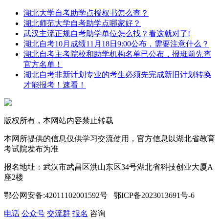
湖北大学自考助学点授权书怎么查？
湖北师范大学自考助学点哪家好？
武汉主流正规自考助学单位怎么找？看这就对了!
湖北自考10月成绩11月18日9:00公布，需要注意什么？
湖北自考主考院校和助学机构名单已公布，报班前先查
官方名单！
湖北自考非新计划专业的考生必须先完成新旧计划转换
才能报考！速看！
版权所有，本网站内容禁止转载
本网所提供的信息仅供学习交流使用，官方信息以湖北省教育
考试院发布为准
报名地址：武汉市武昌区洪山东区34号湖北省科技创业大厦A
座2楼
鄂公网安备:42011102001592号 鄂ICP备2023013691号-6
电话
公众号
交流群
报名
咨询