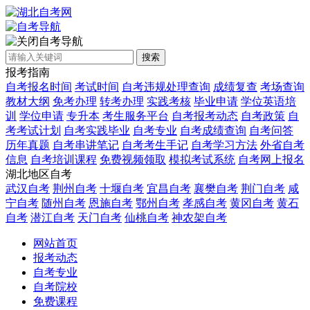
自考导航
搜索
报考指南
自考报名时间
考试时间
自考违规处理查询
成绩复查
考场查询
教材大纲
免考办理
转考办理
实践考核
毕业申请
学位英语培
训
学位申请
专升本
考生服务平台
自考报考动态
自考政策
自
考考试计划
自考实践毕业
自考专业
自考成绩查询
自考问答
历年真题
自考串讲笔记
自考考生手记
自考学习方法
外省自考
信息
自考培训课程
免费视频领取
模拟考试系统
自考网上报名
湖北地区自考
武汉自考
荆州自考
十堰自考
宜昌自考
襄樊自考
荆门自考
咸
宁自考
随州自考
恩施自考
鄂州自考
孝感自考
黄冈自考
黄石
自考
潜江自考
天门自考
仙桃自考
神农架自考
网站首页
报考动态
自考专业
自考院校
免费课程