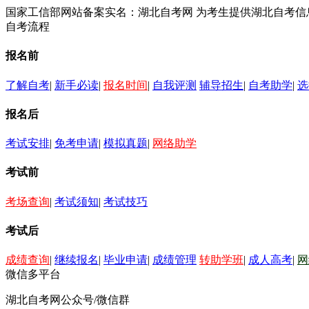
国家工信部网站备案实名：湖北自考网 为考生提供湖北自考
自考流程
报名前
了解自考
|
新手必读
|
报名时间
|
自我评测
辅导招生
|
自考助学
|
选
报名后
考试安排
|
免考申请
|
模拟真题
|
网络助学
考试前
考场查询
|
考试须知
|
考试技巧
考试后
成绩查询
|
继续报名
|
毕业申请
|
成绩管理
转助学班
|
成人高考
|
网
微信多平台
湖北自考网公众号/微信群