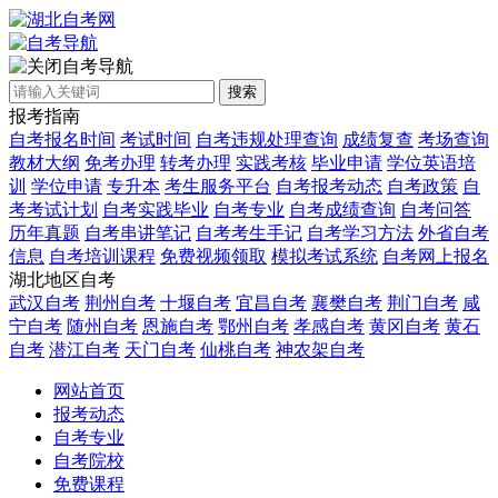
自考导航
搜索
报考指南
自考报名时间
考试时间
自考违规处理查询
成绩复查
考场查询
教材大纲
免考办理
转考办理
实践考核
毕业申请
学位英语培
训
学位申请
专升本
考生服务平台
自考报考动态
自考政策
自
考考试计划
自考实践毕业
自考专业
自考成绩查询
自考问答
历年真题
自考串讲笔记
自考考生手记
自考学习方法
外省自考
信息
自考培训课程
免费视频领取
模拟考试系统
自考网上报名
湖北地区自考
武汉自考
荆州自考
十堰自考
宜昌自考
襄樊自考
荆门自考
咸
宁自考
随州自考
恩施自考
鄂州自考
孝感自考
黄冈自考
黄石
自考
潜江自考
天门自考
仙桃自考
神农架自考
网站首页
报考动态
自考专业
自考院校
免费课程