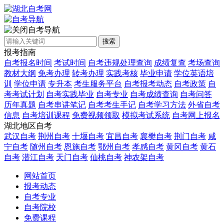
自考导航
搜索
报考指南
自考报名时间
考试时间
自考违规处理查询
成绩复查
考场查询
教材大纲
免考办理
转考办理
实践考核
毕业申请
学位英语培
训
学位申请
专升本
考生服务平台
自考报考动态
自考政策
自
考考试计划
自考实践毕业
自考专业
自考成绩查询
自考问答
历年真题
自考串讲笔记
自考考生手记
自考学习方法
外省自考
信息
自考培训课程
免费视频领取
模拟考试系统
自考网上报名
湖北地区自考
武汉自考
荆州自考
十堰自考
宜昌自考
襄樊自考
荆门自考
咸
宁自考
随州自考
恩施自考
鄂州自考
孝感自考
黄冈自考
黄石
自考
潜江自考
天门自考
仙桃自考
神农架自考
网站首页
报考动态
自考专业
自考院校
免费课程