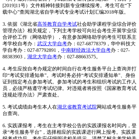
[2019]11号）文件精神转接到新专业继续报考。考生可在“下
载中心”查阅湖北省自学考试专业考试计划汇编2018年版。
3. 依据《湖北省
高等教育自学考试
社会助学课程学业综合评价
管理办法》相关规定，下列主考学校可向社会考生开展学业综
合评价工作（网络助学），有意参加网络助学的考生可联系主
考学校自考办：
武汉大学自考
办：027-68778379，华中科技大
学自考办：027-87792891，
中南财经政法大学自考
办：027-
88383903，
湖北大学自考
办：027-88663575。
4. 考生应按自考办规定的时间自行在考生服务平台上查询并打
印“考试安排通知单”。考试时务必持“考试安排通知单”、身份
证到指定考点参加考试。参加考试的考生和组织考试的工作人
员，必须严格遵守考试纪律。对违规者将按照《国家教育考试
违规处理办法》严肃查处。
5. 考试成绩由考生本人在
湖北省教育考试院
网站或考生服务平
台查询。
6. 实践课报考，考生在主考学校公告的实践课报名时间内，登
录“考生服务平台”，选择相应的实践课进行网上报考。实践课
报考成功后，考生应仔细阅读相关提示，清楚了解主考学校关