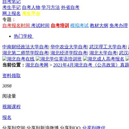
自考笔记
考生手记
自考人物
学习方法
外省自考
网上报名
考生平台
专题：
自考报名时间
考试时间
自考培训
模拟考试
教材大纲
免考办理
热门学校
中南财经政法大学自考
|
华中农业大学自考
|
武汉理工大学自考
|
湖北第二师范学院自考
|
湖北经济学院自考
|
湖北大学自考
|
武汉
当前位置：
湖北自考网
>
2021年4月湖北自考《公共政策》真
资料领取
3098
阅读量
视频课程
报名
分享到空间
分享到新浪微博
分享到QQ
分享到微信