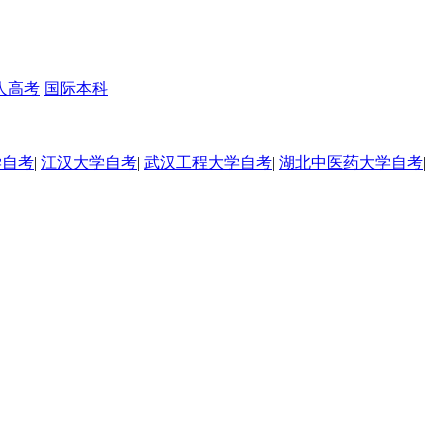
人高考
国际本科
学自考
|
江汉大学自考
|
武汉工程大学自考
|
湖北中医药大学自考
|