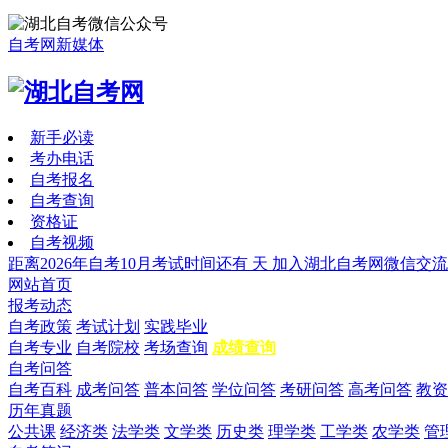
自考网新媒体
新手必读
考办电话
自考报名
自考查询
资格证
自考视频
距离2026年自考10月考试时间还有
天
加入湖北自考网微信交流
网站首页
报考动态
自考政策
考试计划
实践毕业
自考专业
自考院校
考场查询
成绩查询
自考问答
自考百科
成考问答
普本问答
学位问答
考研问答
高考问答
教资
历年真题
公共课
经济类
法学类
文学类
历史类
理学类
工学类
农学类
管