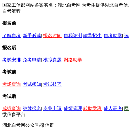
国家工信部网站备案实名：湖北自考网 为考生提供湖北自考
自考流程
报名前
了解自考
|
新手必读
|
报名时间
|
自我评测
辅导招生
|
自考助学
|
选
报名后
考试安排
|
免考申请
|
模拟真题
|
网络助学
考试前
考场查询
|
考试须知
|
考试技巧
考试后
成绩查询
|
继续报名
|
毕业申请
|
成绩管理
转助学班
|
成人高考
|
网
微信多平台
湖北自考网公众号/微信群