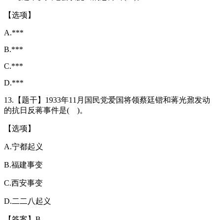
【选项】
A.***
B.***
C.***
D.***
13.【题干】1933年11月国民党爱国将领蔡廷锴和蒋光鼐发动
的抗日反蒋事件是( )。
【选项】
A.宁都起义
B.福建事变
C.西安事变
D.二二八起义
【答案】B