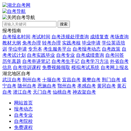
自考导航
搜索
报考指南
自考报名时间
考试时间
自考违规处理查询
成绩复查
考场查询
教材大纲
免考办理
转考办理
实践考核
毕业申请
学位英语培
训
学位申请
专升本
考生服务平台
自考报考动态
自考政策
自
考考试计划
自考实践毕业
自考专业
自考成绩查询
自考问答
历年真题
自考串讲笔记
自考考生手记
自考学习方法
外省自考
信息
自考培训课程
免费视频领取
模拟考试系统
自考网上报名
湖北地区自考
武汉自考
荆州自考
十堰自考
宜昌自考
襄樊自考
荆门自考
咸
宁自考
随州自考
恩施自考
鄂州自考
孝感自考
黄冈自考
黄石
自考
潜江自考
天门自考
仙桃自考
神农架自考
网站首页
报考动态
自考专业
自考院校
免费课程