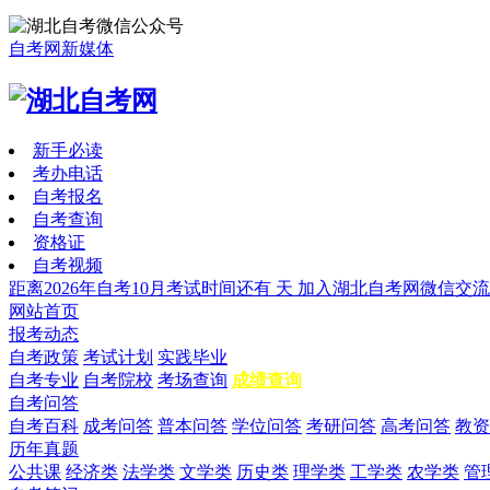
自考网新媒体
新手必读
考办电话
自考报名
自考查询
资格证
自考视频
距离2026年自考10月考试时间还有
天
加入湖北自考网微信交流
网站首页
报考动态
自考政策
考试计划
实践毕业
自考专业
自考院校
考场查询
成绩查询
自考问答
自考百科
成考问答
普本问答
学位问答
考研问答
高考问答
教资
历年真题
公共课
经济类
法学类
文学类
历史类
理学类
工学类
农学类
管