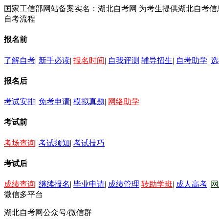
国家工信部网站备案实名：湖北自考网 为考生提供湖北自考
自考流程
报名前
了解自考
|
新手必读
|
报名时间
|
自我评测
辅导招生
|
自考助学
|
选
报名后
考试安排
|
免考申请
|
模拟真题
|
网络助学
考试前
考场查询
|
考试须知
|
考试技巧
考试后
成绩查询
|
继续报名
|
毕业申请
|
成绩管理
转助学班
|
成人高考
|
网
微信多平台
湖北自考网公众号/微信群