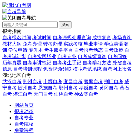
自考导航
搜索
报考指南
自考报名时间
考试时间
自考违规处理查询
成绩复查
考场查询
教材大纲
免考办理
转考办理
实践考核
毕业申请
学位英语培
训
学位申请
专升本
考生服务平台
自考报考动态
自考政策
自
考考试计划
自考实践毕业
自考专业
自考成绩查询
自考问答
历年真题
自考串讲笔记
自考考生手记
自考学习方法
外省自考
信息
自考培训课程
免费视频领取
模拟考试系统
自考网上报名
湖北地区自考
武汉自考
荆州自考
十堰自考
宜昌自考
襄樊自考
荆门自考
咸
宁自考
随州自考
恩施自考
鄂州自考
孝感自考
黄冈自考
黄石
自考
潜江自考
天门自考
仙桃自考
神农架自考
网站首页
报考动态
自考专业
自考院校
免费课程