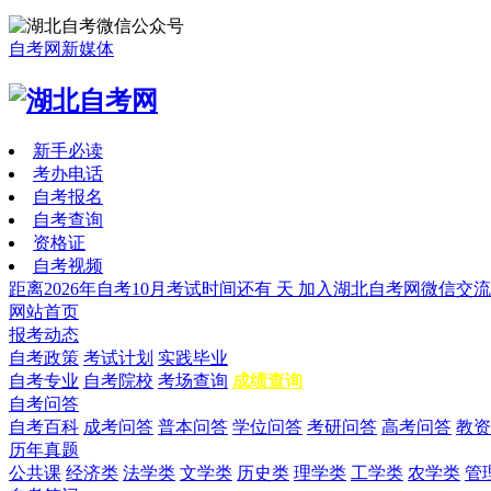
自考网新媒体
新手必读
考办电话
自考报名
自考查询
资格证
自考视频
距离2026年自考10月考试时间还有
天
加入湖北自考网微信交流
网站首页
报考动态
自考政策
考试计划
实践毕业
自考专业
自考院校
考场查询
成绩查询
自考问答
自考百科
成考问答
普本问答
学位问答
考研问答
高考问答
教资
历年真题
公共课
经济类
法学类
文学类
历史类
理学类
工学类
农学类
管