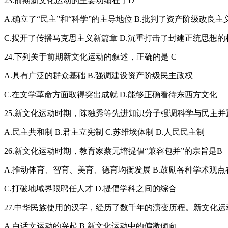
23.前期新文化运动的主要功绩在于D
A.确立了“民主”和“科学”的主导地位 B.批判了资产阶级改良主
C.揭开了传播马克思主义新篇章 D.沉重打击了封建正统思想的
24.下列关于前期新文化运动的叙述，正确的是 C
A.具有广泛的群众基础 B.强调建设资产阶级民主政权
C.在文学革命方面取得突出成就 D.能够正确看待东西方文化
25.新文化运动时期，陈独秀等先进知识分子强调科学与民主并
A.民主共和制 B.君主立宪制 C.苏维埃体制 D.人民民主制
26.新文化运动时期，教育家蔡元培提倡“兼容包并”的宗旨是B
A.推动体育、智育、美育、德育均衡发展 B.鼓励各种学术观
C.打破地域界限聘任人才 D.提倡学科之间的综合
27.中华民族使用的汉字，经历了数千年的演变历程。新文化
A.白话文运动的兴起 B.新文化运动中的偏激倾向