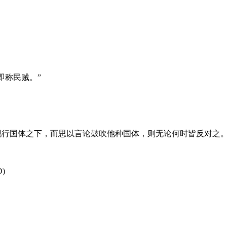
即称民贼。”
在现行国体之下，而思以言论鼓吹他种国体，则无论何时皆反对之。
)