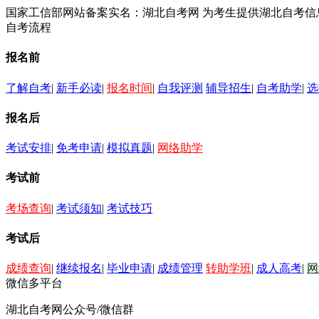
国家工信部网站备案实名：湖北自考网 为考生提供湖北自考
自考流程
报名前
了解自考
|
新手必读
|
报名时间
|
自我评测
辅导招生
|
自考助学
|
选
报名后
考试安排
|
免考申请
|
模拟真题
|
网络助学
考试前
考场查询
|
考试须知
|
考试技巧
考试后
成绩查询
|
继续报名
|
毕业申请
|
成绩管理
转助学班
|
成人高考
|
网
微信多平台
湖北自考网公众号/微信群