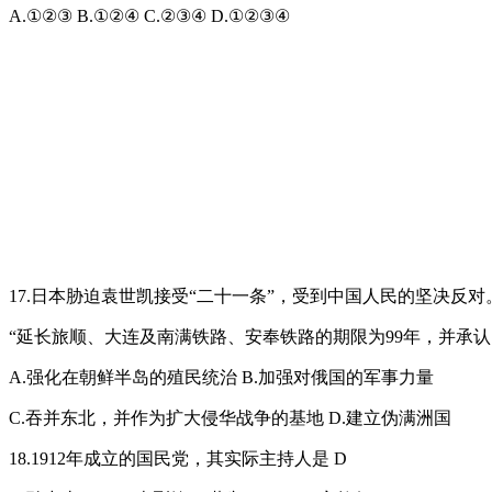
A.①②③ B.①②④ C.②③④ D.①②③④
17.日本胁迫袁世凯接受“二十一条”，受到中国人民的坚决反
“延长旅顺、大连及南满铁路、安奉铁路的期限为99年，并承
A.强化在朝鲜半岛的殖民统治 B.加强对俄国的军事力量
C.吞并东北，并作为扩大侵华战争的基地 D.建立伪满洲国
18.1912年成立的国民党，其实际主持人是 D