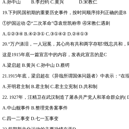
A.孙中山 B.李烈钧 C.黄兴 D.宋教仁
19.下列民国初期的重要历史事件，按时间顺序排列正确的是B
①护国运动 ②“二次革命”③袁世凯称帝 ④宋教仁遇刺
A.①②③④ B.④②③① C.③①④② D.②④①③
20.“万户涕泪，一人冠冕，其心尚有共和两字存耶?既忘共和，
这是1915年底一篇宣言中的内容，发表此宣言的是C
A.梁启超 B.黄兴 C.孙中山 D.蔡锷
21.1915年底，梁启超在《异哉所谓国体问题者》中表示：“
A.开明君主制 B.君主制 C.君主立宪制 D.共和制
22. 1927年，汪精卫在武汉制造了屠杀共产党人和革命群众的( D
A.中山舰事件 B.整理党务案事件
C.四一二事变 D.七一五事变