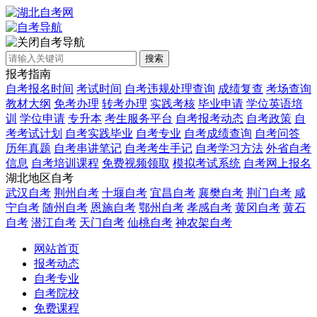
自考导航
搜索
报考指南
自考报名时间
考试时间
自考违规处理查询
成绩复查
考场查询
教材大纲
免考办理
转考办理
实践考核
毕业申请
学位英语培
训
学位申请
专升本
考生服务平台
自考报考动态
自考政策
自
考考试计划
自考实践毕业
自考专业
自考成绩查询
自考问答
历年真题
自考串讲笔记
自考考生手记
自考学习方法
外省自考
信息
自考培训课程
免费视频领取
模拟考试系统
自考网上报名
湖北地区自考
武汉自考
荆州自考
十堰自考
宜昌自考
襄樊自考
荆门自考
咸
宁自考
随州自考
恩施自考
鄂州自考
孝感自考
黄冈自考
黄石
自考
潜江自考
天门自考
仙桃自考
神农架自考
网站首页
报考动态
自考专业
自考院校
免费课程