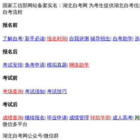
国家工信部网站备案实名：湖北自考网 为考生提供湖北自考
自考流程
报名前
了解自考
|
新手必读
|
报名时间
|
自我评测
辅导招生
|
自考助学
|
选
报名后
考试安排
|
免考申请
|
模拟真题
|
网络助学
考试前
考场查询
|
考试须知
|
考试技巧
考试后
成绩查询
|
继续报名
|
毕业申请
|
成绩管理
转助学班
|
成人高考
|
网
微信多平台
湖北自考网公众号/微信群