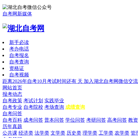
自考网新媒体
新手必读
考办电话
自考报名
自考查询
资格证
自考视频
距离2026年自考10月考试时间还有
天
加入湖北自考网微信交流
网站首页
报考动态
自考政策
考试计划
实践毕业
自考专业
自考院校
考场查询
成绩查询
自考问答
自考百科
成考问答
普本问答
学位问答
考研问答
高考问答
教资
历年真题
公共课
经济类
法学类
文学类
历史类
理学类
工学类
农学类
管