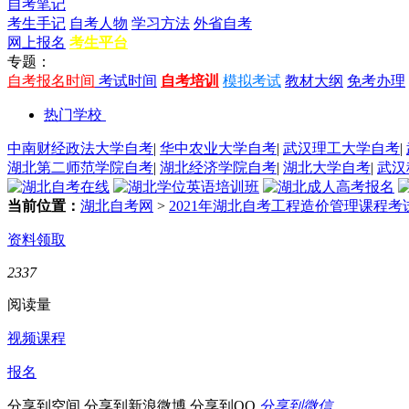
自考笔记
考生手记
自考人物
学习方法
外省自考
网上报名
考生平台
专题：
自考报名时间
考试时间
自考培训
模拟考试
教材大纲
免考办理
热门学校
中南财经政法大学自考
|
华中农业大学自考
|
武汉理工大学自考
|
湖北第二师范学院自考
|
湖北经济学院自考
|
湖北大学自考
|
武汉
当前位置：
湖北自考网
>
2021年湖北自考工程造价管理课程考
资料领取
2337
阅读量
视频课程
报名
分享到空间
分享到新浪微博
分享到QQ
分享到微信