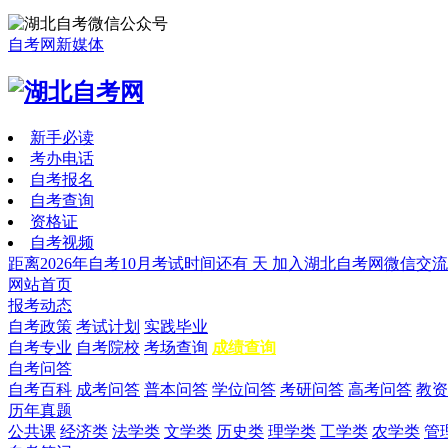
自考网新媒体
新手必读
考办电话
自考报名
自考查询
资格证
自考视频
距离2026年自考10月考试时间还有
天
加入湖北自考网微信交流
网站首页
报考动态
自考政策
考试计划
实践毕业
自考专业
自考院校
考场查询
成绩查询
自考问答
自考百科
成考问答
普本问答
学位问答
考研问答
高考问答
教资
历年真题
公共课
经济类
法学类
文学类
历史类
理学类
工学类
农学类
管