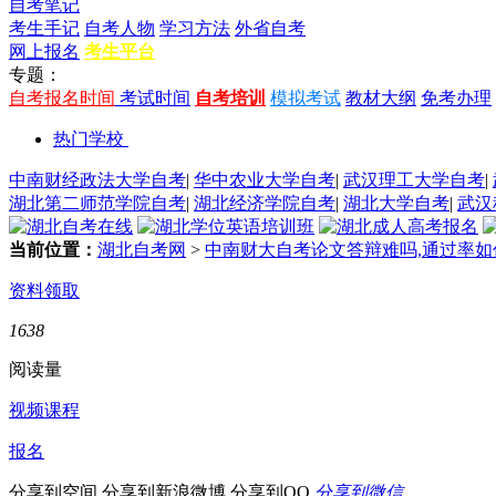
自考笔记
考生手记
自考人物
学习方法
外省自考
网上报名
考生平台
专题：
自考报名时间
考试时间
自考培训
模拟考试
教材大纲
免考办理
热门学校
中南财经政法大学自考
|
华中农业大学自考
|
武汉理工大学自考
|
湖北第二师范学院自考
|
湖北经济学院自考
|
湖北大学自考
|
武汉
当前位置：
湖北自考网
>
中南财大自考论文答辩难吗,通过率如
资料领取
1638
阅读量
视频课程
报名
分享到空间
分享到新浪微博
分享到QQ
分享到微信