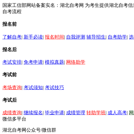
国家工信部网站备案实名：湖北自考网 为考生提供湖北自考
自考流程
报名前
了解自考
|
新手必读
|
报名时间
|
自我评测
辅导招生
|
自考助学
|
选
报名后
考试安排
|
免考申请
|
模拟真题
|
网络助学
考试前
考场查询
|
考试须知
|
考试技巧
考试后
成绩查询
|
继续报名
|
毕业申请
|
成绩管理
转助学班
|
成人高考
|
网
微信多平台
湖北自考网公众号/微信群