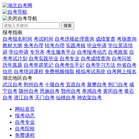
自考导航
搜索
报考指南
自考报名时间
考试时间
自考违规处理查询
成绩复查
考场查询
教材大纲
免考办理
转考办理
实践考核
毕业申请
学位英语培
训
学位申请
专升本
考生服务平台
自考报考动态
自考政策
自
考考试计划
自考实践毕业
自考专业
自考成绩查询
自考问答
历年真题
自考串讲笔记
自考考生手记
自考学习方法
外省自考
信息
自考培训课程
免费视频领取
模拟考试系统
自考网上报名
湖北地区自考
武汉自考
荆州自考
十堰自考
宜昌自考
襄樊自考
荆门自考
咸
宁自考
随州自考
恩施自考
鄂州自考
孝感自考
黄冈自考
黄石
自考
潜江自考
天门自考
仙桃自考
神农架自考
网站首页
报考动态
自考专业
自考院校
免费课程