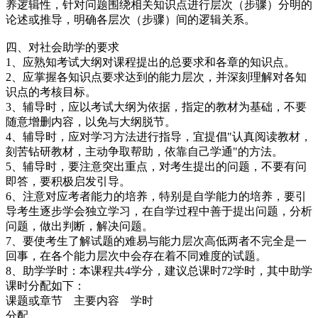
养逻辑性，针对问题围绕相关知识点进行层次（步骤）分明的
论述或推导，明确各层次（步骤）间的逻辑关系。
四、对社会助学的要求
1、应熟知考试大纲对课程提出的总要求和各章的知识点。
2、应掌握各知识点要求达到的能力层次，并深刻理解对各知
识点的考核目标。
3、辅导时，应以考试大纲为依据，指定的教材为基础，不要
随意增删内容，以免与大纲脱节。
4、辅导时，应对学习方法进行指导，宜提倡"认真阅读教材，
刻苦钻研教材，主动争取帮助，依靠自己学通"的方法。
5、辅导时，要注意突出重点，对考生提出的问题，不要有问
即答，要积极启发引导。
6、注意对应考者能力的培养，特别是自学能力的培养，要引
导考生逐步学会独立学习，在自学过程中善于提出问题，分析
问题，做出判断，解决问题。
7、要使考生了解试题的难易与能力层次高低两者不完全是一
回事，在各个能力层次中会存在着不同难度的试题。
8、助学学时：本课程共4学分，建议总课时72学时，其中助学
课时分配如下：
课题或章节 主要内容 学时
分配