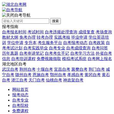
自考导航
搜索
报考指南
自考报名时间
考试时间
自考违规处理查询
成绩复查
考场查询
教材大纲
免考办理
转考办理
实践考核
毕业申请
学位英语培
训
学位申请
专升本
考生服务平台
自考报考动态
自考政策
自
考考试计划
自考实践毕业
自考专业
自考成绩查询
自考问答
历年真题
自考串讲笔记
自考考生手记
自考学习方法
外省自考
信息
自考培训课程
免费视频领取
模拟考试系统
自考网上报名
湖北地区自考
武汉自考
荆州自考
十堰自考
宜昌自考
襄樊自考
荆门自考
咸
宁自考
随州自考
恩施自考
鄂州自考
孝感自考
黄冈自考
黄石
自考
潜江自考
天门自考
仙桃自考
神农架自考
网站首页
报考动态
自考专业
自考院校
免费课程