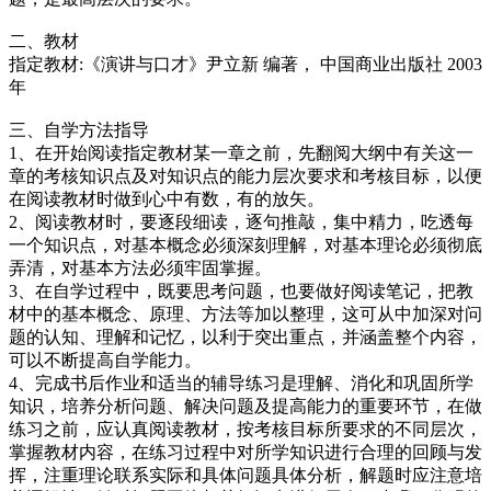
二、教材
指定教材:《演讲与口才》尹立新 编著， 中国商业出版社 2003
年
三、自学方法指导
1、在开始阅读指定教材某一章之前，先翻阅大纲中有关这一
章的考核知识点及对知识点的能力层次要求和考核目标，以便
在阅读教材时做到心中有数，有的放矢。
2、阅读教材时，要逐段细读，逐句推敲，集中精力，吃透每
一个知识点，对基本概念必须深刻理解，对基本理论必须彻底
弄清，对基本方法必须牢固掌握。
3、在自学过程中，既要思考问题，也要做好阅读笔记，把教
材中的基本概念、原理、方法等加以整理，这可从中加深对问
题的认知、理解和记忆，以利于突出重点，并涵盖整个内容，
可以不断提高自学能力。
4、完成书后作业和适当的辅导练习是理解、消化和巩固所学
知识，培养分析问题、解决问题及提高能力的重要环节，在做
练习之前，应认真阅读教材，按考核目标所要求的不同层次，
掌握教材内容，在练习过程中对所学知识进行合理的回顾与发
挥，注重理论联系实际和具体问题具体分析，解题时应注意培