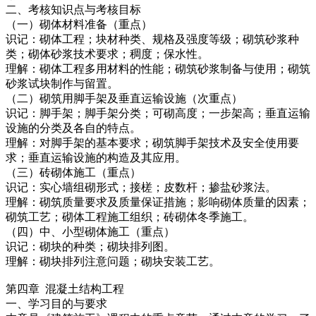
二、考核知识点与考核目标
（一）砌体材料准备（重点）
识记：砌体工程；块材种类、规格及强度等级；砌筑砂浆种
类；砌体砂浆技术要求；稠度；保水性。
理解：砌体工程多用材料的性能；砌筑砂浆制备与使用；砌筑
砂浆试块制作与留置。
（二）砌筑用脚手架及垂直运输设施（次重点）
识记：脚手架；脚手架分类；可砌高度；一步架高；垂直运输
设施的分类及各自的特点。
理解：对脚手架的基本要求；砌筑脚手架技术及安全使用要
求；垂直运输设施的构造及其应用。
（三）砖砌体施工（重点）
识记：实心墙组砌形式；接槎；皮数杆；掺盐砂浆法。
理解：砌筑质量要求及质量保证措施；影响砌体质量的因素；
砌筑工艺；砌体工程施工组织；砖砌体冬季施工。
（四）中、小型砌体施工（重点）
识记：砌块的种类；砌块排列图。
理解：砌块排列注意问题；砌块安装工艺。
第四章 混凝土结构工程
一、学习目的与要求