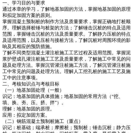
一、学习目的与要求
通过本章的学习，了解地基加固的方法，掌握地基加固的原理
和拟定加固方案的原则。
掌握混凝土预制桩的制作方法及质量要求，掌握正确地打桩顺
序。理解选择桩锤与桩架的方法；了解锤击沉桩的特点及适用
范围，掌握锤击沉桩的方法及质量要求。了解静力压桩的特点
及适用范围，以及压桩与接桩方法，了解沉桩对周围环境的影
响及其相应的预防措施。
了解不同类型混凝土灌注桩施工工艺过程及适用范围。掌握泥
浆护壁成孔灌注桩施工工艺及质量要求，了解施工中常见的问
题及处理方法。掌握沉管灌注桩施工方法，了解沉管灌注桩施
工中常见的问题及处理方法。理解人工挖孔桩的施工工艺及施
工中的注意事项。
二、考核知识点与考核目标
（一）地基加固处理（一般）
识记：地基加固的具体措施；地基加固的常用方法（“挖、
填、换、夯、压、挤、拌”）。
理解：地基加固的原理。
应用：拟定加固方案。
（二）钢筋混凝土预制桩施工（重点）
识记：桩基础；端承桩；摩擦桩；预制桩；锤击沉桩；静力压