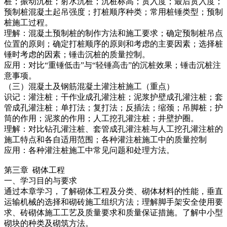
桩；振动沉桩；射水沉桩；沉桩标高；贯入度；最后贯入度；
预制桩混凝土起吊强度；打桩顺序种类；常用桩锤类型；预制
桩施工过程。
理解：混凝土预制桩的制作方法和施工要求；确定预制桩吊点
位置的原则；确定打桩顺序的原则和考虑的主要因素；选择桩
锤时考虑的因素；锤击沉桩的质量控制。
应用：对比“重锤低击”与“轻锤高击”的沉桩效果；锤击沉桩注
意事项。
（三）混凝土及钢筋混凝土灌注桩施工（重点）
识记：灌注桩；干作业成孔灌注桩；泥浆护壁成孔灌注桩；套
管成孔灌注桩；单打法；复打法；反插法；缩颈；吊脚桩；护
筒的作用；泥浆的作用；人工挖孔灌注桩；井壁护圈。
理解：对比钻孔灌注桩、套管成孔灌注桩与人工挖孔灌注桩的
施工特点和各自适用范围；各种灌注桩施工中的质量控制
应用：各种灌注桩施工中常见问题和处理方法。
第三章 砌体工程
一、学习目的与要求
通过本章学习，了解砌体工程及分类、砌体材料的性能，垂直
运输机械的选择和砌砖施工组织方法；理解脚手架安全使用要
求、砖砌体施工工艺及质量要求和质量保证措施。了解中小型
砌块的种类及砌筑方法。