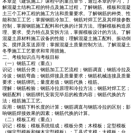
本章是《建筑施工》课程中的重点章节，通过本章的学习，了
解混凝土结构工程的特点及施工过程，了解钢筋、模板和混凝
土三个工种工程的施工方法和质量要求。了解钢筋的种类、性
能和加工工艺；掌握钢筋冷加工、钢筋对焊工艺及其焊接参数
控制，掌握钢筋施工配料和代换的计算方法。理解模板构造原
理、要求、受力特点及安拆方法，掌握模板设计的方法。了解
混凝土原材料施工设备的性能；理解混凝土施工配料、振动倒
实、搅拌及泵送原理；掌握混凝土质量控制方法。了解混凝土
冬季施工工艺要求和常用措施。
二、考核知识点与考核目标
（一）钢筋工程（重点）
识记：钢筋分类；钢筋加工工艺流程；钢筋调直；钢筋冷拉及
冷拔；钢筋弯曲；钢筋焊接及质量要求；钢筋机械连接及质量
要求；钢筋绑扎；量度差值；钢筋代换；植筋。
理解：钢筋检验；钢筋冷拉原理和冷拉方法；钢筋对焊工艺；
钢筋配料；钢筋绑扎安装完毕后的检查内容；钢筋代换的方
法；植筋施工工艺。
应用：钢筋下料长度的计算；钢筋调直与钢筋冷拉的区别；影
响钢筋焊接效果的因素；钢筋代换的计算。
（二）模板工程（重点）
识记：模板；模板系统组成；模板分类；木模板；定型模板
（钢定型模板和钢木定型模板）；工具式支模；大模板；台