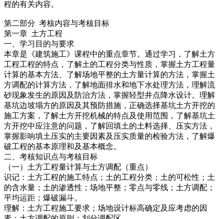
程的有关内容。
第二部分 考核内容与考核目标
第一章 土方工程
一、学习目的与要求
本章是《建筑施工》课程中的重点章节。通过学习，了解土方
工程工程的特点，了解土的工程分类与性质，掌握土方工程量
计算的基本方法、了解场地平整的土方量计算的方法，掌握土
方调配的计算方法，了解地面排水和地下水处理方法，理解流
砂现象发生的原因及防治方法，掌握轻型井点降水设计。理解
基坑边坡塌方的原因及其预防措施，正确选择基坑土方开挖的
施工方案，了解土方开挖机械的特点及使用范围，了解基坑土
方开挖中应注意的问题，了解回填土的土料选择、压实方法，
掌握影响填土压实的主要因素及压实质量的检验方法，了解爆
破工程的基本原理和及基本概念。
二、考核知识点与考核目标
（一）土方工程量计算与土方调配（重点）
识记：土方工程的施工特点；土的工程分类；土的可松性；土
的含水量；土的渗透性；场地平整；零点与零线；土方调配；
平均运距；爆破漏斗。
理解：土方工程施工要求；场地设计标高确定及应考虑的因
素；土方调配的原则；划分调配区。