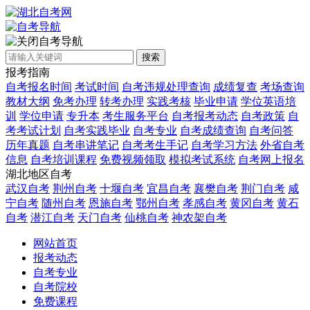
自考导航
搜索
报考指南
自考报名时间
考试时间
自考违规处理查询
成绩复查
考场查询
教材大纲
免考办理
转考办理
实践考核
毕业申请
学位英语培
训
学位申请
专升本
考生服务平台
自考报考动态
自考政策
自
考考试计划
自考实践毕业
自考专业
自考成绩查询
自考问答
历年真题
自考串讲笔记
自考考生手记
自考学习方法
外省自考
信息
自考培训课程
免费视频领取
模拟考试系统
自考网上报名
湖北地区自考
武汉自考
荆州自考
十堰自考
宜昌自考
襄樊自考
荆门自考
咸
宁自考
随州自考
恩施自考
鄂州自考
孝感自考
黄冈自考
黄石
自考
潜江自考
天门自考
仙桃自考
神农架自考
网站首页
报考动态
自考专业
自考院校
免费课程