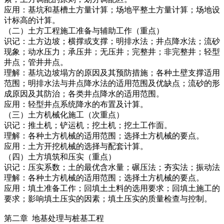
应用：基坑和基槽土方量计算；场地平整土方量计算；场地设
计标高的计算。
（二）土方工程施工准备与辅助工作（重点）
识记：土方边坡；横撑或支撑；明排水法；井点降水法；流砂
现象；动水压力；承压井；无压井；完整井；非完整井；轻型
井点；管井井点。
理解：基坑边坡塌方的原因及其预防措施；各种土壁支撑适用
范围；明排水法与井点降水法的适用范围及优缺点；流砂的形
成原因及其防治；各类井点降水的适用范围。
应用：轻型井点系统降水的布置及计算。
（三）土方机械化施工（次重点）
识记：推土机；铲运机；挖土机；挖土工作面。
理解：各种土方机械的适用范围；选择土方机械的要点。
应用：土方开挖机械的选择与配套计算。
（四）土方填筑和压实（重点）
识记：压实系数；土的最优含水量；碾压法；夯实法；振动法
理解：各种土方机械的适用范围；选择土方机械的要点。
应用：填土准备工作；回填土土料的选用要求；回填土施工的
要求；影响填土压实的因素；填土压实的质量检查与控制。
第二章 地基处理与桩基工程