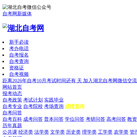
自考网新媒体
新手必读
考办电话
自考报名
自考查询
资格证
自考视频
距离2026年自考10月考试时间还有
天
加入湖北自考网微信交流
网站首页
报考动态
自考政策
考试计划
实践毕业
自考专业
自考院校
考场查询
成绩查询
自考问答
自考百科
成考问答
普本问答
学位问答
考研问答
高考问答
教资
历年真题
公共课
经济类
法学类
文学类
历史类
理学类
工学类
农学类
管