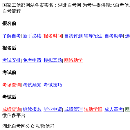
国家工信部网站备案实名：湖北自考网 为考生提供湖北自考
自考流程
报名前
了解自考
|
新手必读
|
报名时间
|
自我评测
辅导招生
|
自考助学
|
选
报名后
考试安排
|
免考申请
|
模拟真题
|
网络助学
考试前
考场查询
|
考试须知
|
考试技巧
考试后
成绩查询
|
继续报名
|
毕业申请
|
成绩管理
转助学班
|
成人高考
|
网
微信多平台
湖北自考网公众号/微信群