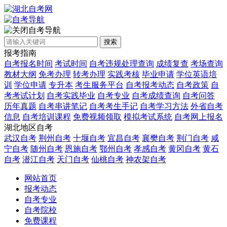
自考导航
搜索
报考指南
自考报名时间
考试时间
自考违规处理查询
成绩复查
考场查询
教材大纲
免考办理
转考办理
实践考核
毕业申请
学位英语培
训
学位申请
专升本
考生服务平台
自考报考动态
自考政策
自
考考试计划
自考实践毕业
自考专业
自考成绩查询
自考问答
历年真题
自考串讲笔记
自考考生手记
自考学习方法
外省自考
信息
自考培训课程
免费视频领取
模拟考试系统
自考网上报名
湖北地区自考
武汉自考
荆州自考
十堰自考
宜昌自考
襄樊自考
荆门自考
咸
宁自考
随州自考
恩施自考
鄂州自考
孝感自考
黄冈自考
黄石
自考
潜江自考
天门自考
仙桃自考
神农架自考
网站首页
报考动态
自考专业
自考院校
免费课程