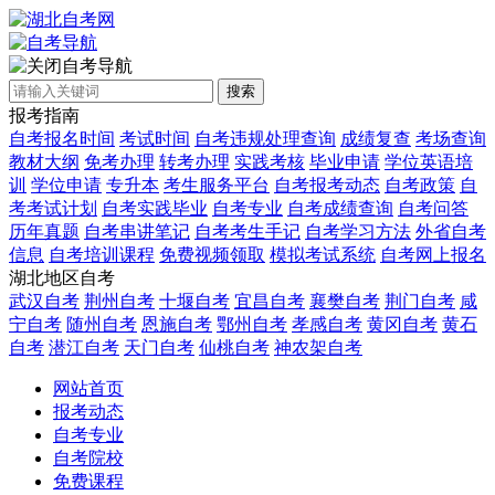
自考导航
搜索
报考指南
自考报名时间
考试时间
自考违规处理查询
成绩复查
考场查询
教材大纲
免考办理
转考办理
实践考核
毕业申请
学位英语培
训
学位申请
专升本
考生服务平台
自考报考动态
自考政策
自
考考试计划
自考实践毕业
自考专业
自考成绩查询
自考问答
历年真题
自考串讲笔记
自考考生手记
自考学习方法
外省自考
信息
自考培训课程
免费视频领取
模拟考试系统
自考网上报名
湖北地区自考
武汉自考
荆州自考
十堰自考
宜昌自考
襄樊自考
荆门自考
咸
宁自考
随州自考
恩施自考
鄂州自考
孝感自考
黄冈自考
黄石
自考
潜江自考
天门自考
仙桃自考
神农架自考
网站首页
报考动态
自考专业
自考院校
免费课程