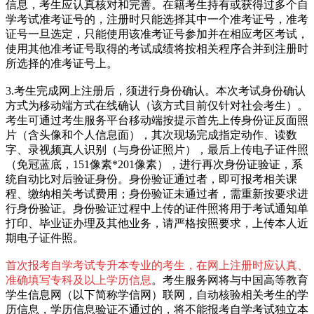
信息，考生应认真核对和完善。在籍考生持有或获得过多个自
学考试准考证号的，注册时只能选择其中一个准考证号，准考
证号一旦选定，只能使用该准考证号参加并在相应考区考试，
使用其他准考证号取得的考试成绩将按相关程序合并到注册时
所选择的准考证号上。
3.考生完成网上注册后，须进行身份确认。本次考试身份确认
方式为移动端方式在线确认（该方式目前仅针对社会考生）。
考生可通过考生服务平台移动端按提示首先上传身份证反面照
片（含头像和个人信息面），其次现场完成指定动作、读数
字、录视频真人识别（与身份证照片），最后上传电子证件照
（免冠蓝底，151像素*201像素），进行再次身份证验证，系
统自动比对后验证身份。身份验证通过者，即可报考相关课
程、缴纳相关考试费用；身份验证未通过者，需重新按要求进
行身份验证。身份验证过程中上传的证件照将用于考试通知单
打印、毕业证办理及其他业务，请严格按照要求，上传本人近
期电子证件照。
首次报考自学考试专升本专业的考生，在网上注册时应认真、
准确填写专科及以上学历信息
。考生服务网将与中国高等教育
学生信息网（以下简称学信网）联网，自动核验相关考生的学
历信息，学历信息验证不通过的，将不能报考自学考试独立本