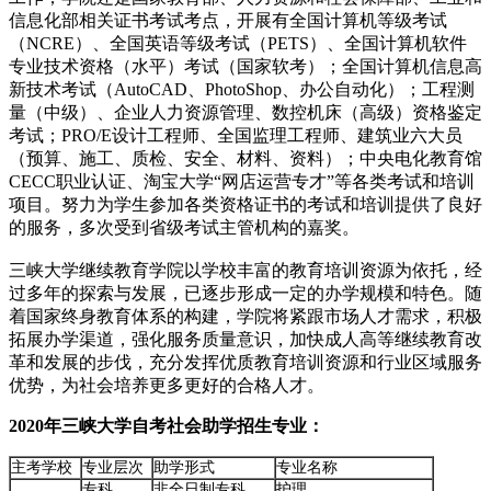
信息化部相关证书考试考点，开展有全国计算机等级考试
（NCRE）、全国英语等级考试（PETS）、全国计算机软件
专业技术资格（水平）考试（国家软考）；全国计算机信息高
新技术考试（AutoCAD、PhotoShop、办公自动化）；工程测
量（中级）、企业人力资源管理、数控机床（高级）资格鉴定
考试；PRO/E设计工程师、全国监理工程师、建筑业六大员
（预算、施工、质检、安全、材料、资料）；中央电化教育馆
CECC职业认证、淘宝大学“网店运营专才”等各类考试和培训
项目。努力为学生参加各类资格证书的考试和培训提供了良好
的服务，多次受到省级考试主管机构的嘉奖。
三峡大学继续教育学院以学校丰富的教育培训资源为依托，经
过多年的探索与发展，已逐步形成一定的办学规模和特色。随
着国家终身教育体系的构建，学院将紧跟市场人才需求，积极
拓展办学渠道，强化服务质量意识，加快成人高等继续教育改
革和发展的步伐，充分发挥优质教育培训资源和行业区域服务
优势，为社会培养更多更好的合格人才。
2020年三峡大学自考社会助学招生专业：
主考学校
专业层次
助学形式
专业名称
专科
非全日制专科
护理