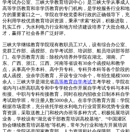
学考试办公室、三峡大学教育培训中心）是三峡大学从事成人
高等学历教育和非学历教育的专门机构，是学校服务行业和地
方的重要窗口之一。学院在学校党委和行政的正确领导下，充
分利用学校优质教育培训资源，秉承“求索”校训，积极进取，
扎实工作，为水利电力行业和地方经济建设培养了大批合格人
才，赢得了社会各界广泛好评。
三峡大学继续教育学院现有教职员工37人，设有综合办公室、
党群工作部、函授部、自学考试部、培训部、船员培训部等部
门。在学历教育方面：除校内培养外学院在湖北、湖南、广
东、广西、浙江、江西、河南等省设有30余个函授站和教学
点，从事高中升本科、高中升专科、专科升本科等各个阶段的
成人函授、业余学历教育，开设专业70余个，年招生规模5000
余人；三峡大学是湖北省
高等教育自学考试
主考学校，学院在
省内与14所高职高专和中专学校合作开展自学考试专科与本科
衔接、中职与专科衔接教育，同时在校内招收全日制本科自学
考试助学班，年注册人数5000余人。在非学历教育方面：学院
根据市场需求，充分依托学校水利电力行业背景和优势专业教
育资源，采取送教上门和校内办班等多种方式，积极拓展培训
业务，学校设有“湖北省干部教育培训高校基地”、“中国灌区
协会继续教育培训基地”等机构，常年为行业和地方开展培训
工作；学院还是国家教育部、人力资源和社会保障部、工业和