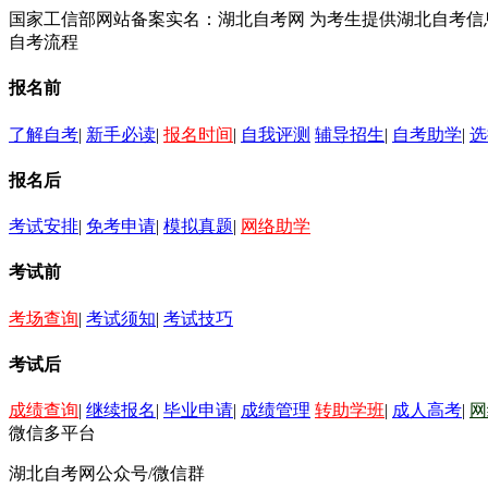
国家工信部网站备案实名：湖北自考网 为考生提供湖北自考
自考流程
报名前
了解自考
|
新手必读
|
报名时间
|
自我评测
辅导招生
|
自考助学
|
选
报名后
考试安排
|
免考申请
|
模拟真题
|
网络助学
考试前
考场查询
|
考试须知
|
考试技巧
考试后
成绩查询
|
继续报名
|
毕业申请
|
成绩管理
转助学班
|
成人高考
|
网
微信多平台
湖北自考网公众号/微信群