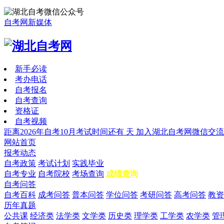
自考网新媒体
新手必读
考办电话
自考报名
自考查询
资格证
自考视频
距离2026年自考10月考试时间还有
天
加入湖北自考网微信交流
网站首页
报考动态
自考政策
考试计划
实践毕业
自考专业
自考院校
考场查询
成绩查询
自考问答
自考百科
成考问答
普本问答
学位问答
考研问答
高考问答
教资
历年真题
公共课
经济类
法学类
文学类
历史类
理学类
工学类
农学类
管