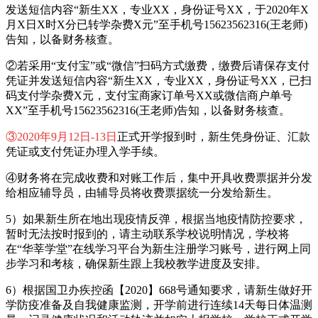
发送短信内容“新生XX，专业XX，身份证号XX，于2020年X
月X日X时X分已转学杂费X元”至手机号15623562316(王老师)
告知，以备财务核查。
②若采用“支付宝”或“微信”扫码方式缴费，缴费后请保存支付
凭证并发送短信内容“新生XX，专业XX，身份证号XX，已扫
码支付学杂费X元，支付宝商家订单号XX或微信商户单号
XX”至手机号15623562316(王老师)告知，以备财务核查。
③2020年9月12日-13日
正式开学报到时，新生凭身份证、汇款
凭证或支付凭证办理入学手续。
④财务将在完成收费和对账工作后，集中开具收费票据并分发
给相应辅导员，由辅导员将收费票据统一分发给新生。
5）如果新生所在地出现疫情反弹，根据当地疫情防控要求，
暂时无法按时报到的，请主动联系学校说明情况，学校将
在“华莘学堂”在线学习平台为新生注册学习账号，进行网上同
步学习和考核，确保新生跟上我校教学进度及安排。
6）根据国卫办疾控函【2020】668号通知要求，请新生做好开
学防疫准备及自我健康监测，开学前进行连续14天每日体温测