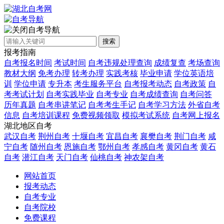
自考导航
搜索
报考指南
自考报名时间
考试时间
自考违规处理查询
成绩复查
考场查询
教材大纲
免考办理
转考办理
实践考核
毕业申请
学位英语培
训
学位申请
专升本
考生服务平台
自考报考动态
自考政策
自
考考试计划
自考实践毕业
自考专业
自考成绩查询
自考问答
历年真题
自考串讲笔记
自考考生手记
自考学习方法
外省自考
信息
自考培训课程
免费视频领取
模拟考试系统
自考网上报名
湖北地区自考
武汉自考
荆州自考
十堰自考
宜昌自考
襄樊自考
荆门自考
咸
宁自考
随州自考
恩施自考
鄂州自考
孝感自考
黄冈自考
黄石
自考
潜江自考
天门自考
仙桃自考
神农架自考
网站首页
报考动态
自考专业
自考院校
免费课程