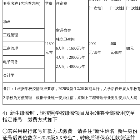
专业名称 (含培养方向)
学费
住宿费
[一次性]
[一次性]
[一次性]
动画
空调宿舍
工程管理
独立卫生间
11800
2000
400
工商管理
6人间：1600元/年
88元
元/年
元/四年
元/四年
4人间：2000元/年
电子商务
2人间：4000元/年
会计学
备注：1.根据学校疫情防控要求，2020级新生军训延期举行，入学后仅开展入学教
2.学校为方便管理，根据专业统一安排住宿，原则上工程管理专业男生安排六人间
4）新生缴费时，请按照学校缴费项目及标准将全部费用交至
指定账号，缴费方式如下：
①若采用银行账号汇款方式缴费，请备注“新生姓名+新生身份
证号后四位数字+2020级XX专业”，转账后请保存汇款凭证并