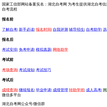
国家工信部网站备案实名：湖北自考网 为考生提供湖北自考
自考流程
报名前
了解自考
|
新手必读
|
报名时间
|
自我评测
辅导招生
|
自考助学
|
选
报名后
考试安排
|
免考申请
|
模拟真题
|
网络助学
考试前
考场查询
|
考试须知
|
考试技巧
考试后
成绩查询
|
继续报名
|
毕业申请
|
成绩管理
转助学班
|
成人高考
|
网
微信多平台
湖北自考网公众号/微信群