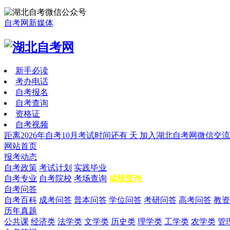
自考网新媒体
新手必读
考办电话
自考报名
自考查询
资格证
自考视频
距离2026年自考10月考试时间还有
天
加入湖北自考网微信交流
网站首页
报考动态
自考政策
考试计划
实践毕业
自考专业
自考院校
考场查询
成绩查询
自考问答
自考百科
成考问答
普本问答
学位问答
考研问答
高考问答
教资
历年真题
公共课
经济类
法学类
文学类
历史类
理学类
工学类
农学类
管