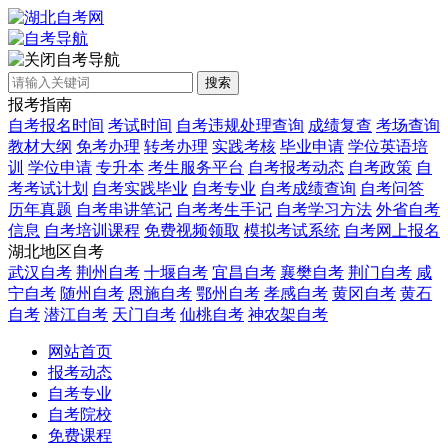
自考导航
搜索
报考指南
自考报名时间
考试时间
自考违规处理查询
成绩复查
考场查询
教材大纲
免考办理
转考办理
实践考核
毕业申请
学位英语培
训
学位申请
专升本
考生服务平台
自考报考动态
自考政策
自
考考试计划
自考实践毕业
自考专业
自考成绩查询
自考问答
历年真题
自考串讲笔记
自考考生手记
自考学习方法
外省自考
信息
自考培训课程
免费视频领取
模拟考试系统
自考网上报名
湖北地区自考
武汉自考
荆州自考
十堰自考
宜昌自考
襄樊自考
荆门自考
咸
宁自考
随州自考
恩施自考
鄂州自考
孝感自考
黄冈自考
黄石
自考
潜江自考
天门自考
仙桃自考
神农架自考
网站首页
报考动态
自考专业
自考院校
免费课程