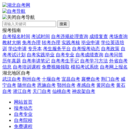
自考导航
搜索
报考指南
自考报名时间
考试时间
自考违规处理查询
成绩复查
考场查询
教材大纲
免考办理
转考办理
实践考核
毕业申请
学位英语培
训
学位申请
专升本
考生服务平台
自考报考动态
自考政策
自
考考试计划
自考实践毕业
自考专业
自考成绩查询
自考问答
历年真题
自考串讲笔记
自考考生手记
自考学习方法
外省自考
信息
自考培训课程
免费视频领取
模拟考试系统
自考网上报名
湖北地区自考
武汉自考
荆州自考
十堰自考
宜昌自考
襄樊自考
荆门自考
咸
宁自考
随州自考
恩施自考
鄂州自考
孝感自考
黄冈自考
黄石
自考
潜江自考
天门自考
仙桃自考
神农架自考
网站首页
报考动态
自考专业
自考院校
免费课程