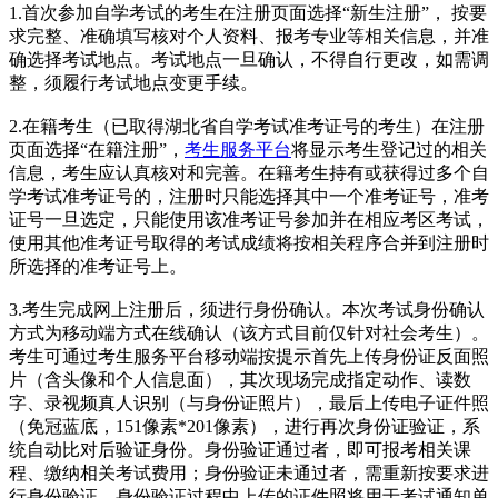
1.首次参加自学考试的考生在注册页面选择“新生注册”， 按要
求完整、准确填写核对个人资料、报考专业等相关信息，并准
确选择考试地点。考试地点一旦确认，不得自行更改，如需调
整，须履行考试地点变更手续。
2.在籍考生（已取得湖北省自学考试准考证号的考生）在注册
页面选择“在籍注册”，
考生服务平台
将显示考生登记过的相关
信息，考生应认真核对和完善。在籍考生持有或获得过多个自
学考试准考证号的，注册时只能选择其中一个准考证号，准考
证号一旦选定，只能使用该准考证号参加并在相应考区考试，
使用其他准考证号取得的考试成绩将按相关程序合并到注册时
所选择的准考证号上。
3.考生完成网上注册后，须进行身份确认。本次考试身份确认
方式为移动端方式在线确认（该方式目前仅针对社会考生）。
考生可通过考生服务平台移动端按提示首先上传身份证反面照
片（含头像和个人信息面），其次现场完成指定动作、读数
字、录视频真人识别（与身份证照片），最后上传电子证件照
（免冠蓝底，151像素*201像素），进行再次身份证验证，系
统自动比对后验证身份。身份验证通过者，即可报考相关课
程、缴纳相关考试费用；身份验证未通过者，需重新按要求进
行身份验证。身份验证过程中上传的证件照将用于考试通知单