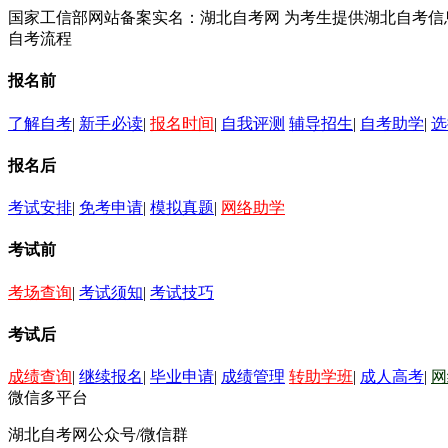
国家工信部网站备案实名：湖北自考网 为考生提供湖北自考
自考流程
报名前
了解自考
|
新手必读
|
报名时间
|
自我评测
辅导招生
|
自考助学
|
选
报名后
考试安排
|
免考申请
|
模拟真题
|
网络助学
考试前
考场查询
|
考试须知
|
考试技巧
考试后
成绩查询
|
继续报名
|
毕业申请
|
成绩管理
转助学班
|
成人高考
|
网
微信多平台
湖北自考网公众号/微信群