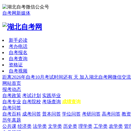
自考网新媒体
新手必读
考办电话
自考报名
自考查询
资格证
自考视频
距离2026年自考10月考试时间还有
天
加入湖北自考网微信交流
网站首页
报考动态
自考政策
考试计划
实践毕业
自考专业
自考院校
考场查询
成绩查询
自考问答
自考百科
成考问答
普本问答
学位问答
考研问答
高考问答
教资
历年真题
公共课
经济类
法学类
文学类
历史类
理学类
工学类
农学类
管