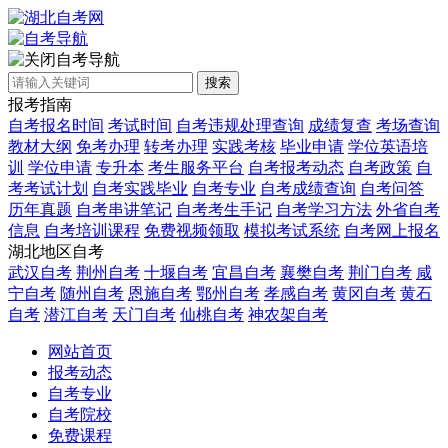
自考导航
搜索
报考指南
自考报名时间
考试时间
自考违规处理查询
成绩复查
考场查询
教材大纲
免考办理
转考办理
实践考核
毕业申请
学位英语培
训
学位申请
专升本
考生服务平台
自考报考动态
自考政策
自
考考试计划
自考实践毕业
自考专业
自考成绩查询
自考问答
历年真题
自考串讲笔记
自考考生手记
自考学习方法
外省自考
信息
自考培训课程
免费视频领取
模拟考试系统
自考网上报名
湖北地区自考
武汉自考
荆州自考
十堰自考
宜昌自考
襄樊自考
荆门自考
咸
宁自考
随州自考
恩施自考
鄂州自考
孝感自考
黄冈自考
黄石
自考
潜江自考
天门自考
仙桃自考
神农架自考
网站首页
报考动态
自考专业
自考院校
免费课程