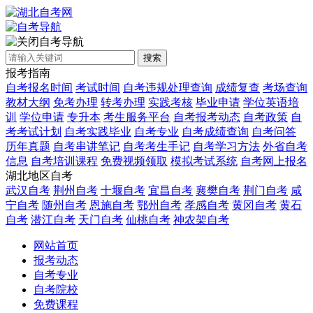
自考导航
搜索
报考指南
自考报名时间
考试时间
自考违规处理查询
成绩复查
考场查询
教材大纲
免考办理
转考办理
实践考核
毕业申请
学位英语培
训
学位申请
专升本
考生服务平台
自考报考动态
自考政策
自
考考试计划
自考实践毕业
自考专业
自考成绩查询
自考问答
历年真题
自考串讲笔记
自考考生手记
自考学习方法
外省自考
信息
自考培训课程
免费视频领取
模拟考试系统
自考网上报名
湖北地区自考
武汉自考
荆州自考
十堰自考
宜昌自考
襄樊自考
荆门自考
咸
宁自考
随州自考
恩施自考
鄂州自考
孝感自考
黄冈自考
黄石
自考
潜江自考
天门自考
仙桃自考
神农架自考
网站首页
报考动态
自考专业
自考院校
免费课程