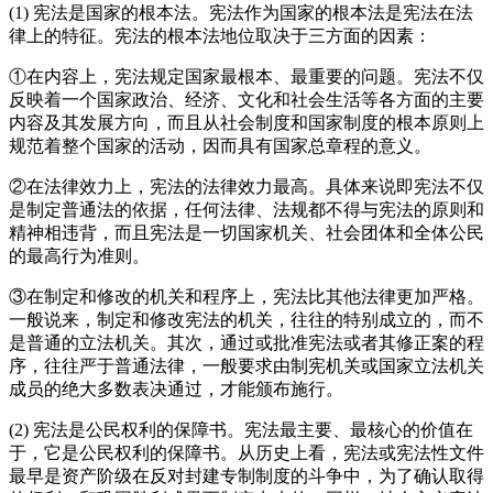
(1) 宪法是国家的根本法。宪法作为国家的根本法是宪法在法
律上的特征。宪法的根本法地位取决于三方面的因素：
①在内容上，宪法规定国家最根本、最重要的问题。宪法不仅
反映着一个国家政治、经济、文化和社会生活等各方面的主要
内容及其发展方向，而且从社会制度和国家制度的根本原则上
规范着整个国家的活动，因而具有国家总章程的意义。
②在法律效力上，宪法的法律效力最高。具体来说即宪法不仅
是制定普通法的依据，任何法律、法规都不得与宪法的原则和
精神相违背，而且宪法是一切国家机关、社会团体和全体公民
的最高行为准则。
③在制定和修改的机关和程序上，宪法比其他法律更加严格。
一般说来，制定和修改宪法的机关，往往的特别成立的，而不
是普通的立法机关。其次，通过或批准宪法或者其修正案的程
序，往往严于普通法律，一般要求由制宪机关或国家立法机关
成员的绝大多数表决通过，才能颁布施行。
(2) 宪法是公民权利的保障书。宪法最主要、最核心的价值在
于，它是公民权利的保障书。从历史上看，宪法或宪法性文件
最早是资产阶级在反对封建专制制度的斗争中，为了确认取得