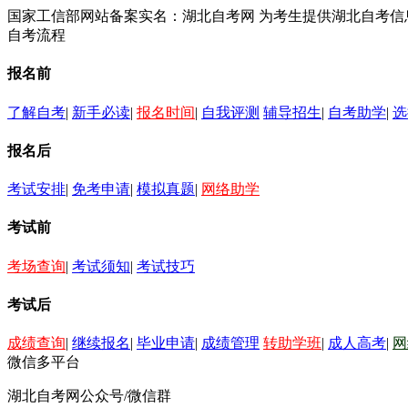
国家工信部网站备案实名：湖北自考网 为考生提供湖北自考
自考流程
报名前
了解自考
|
新手必读
|
报名时间
|
自我评测
辅导招生
|
自考助学
|
选
报名后
考试安排
|
免考申请
|
模拟真题
|
网络助学
考试前
考场查询
|
考试须知
|
考试技巧
考试后
成绩查询
|
继续报名
|
毕业申请
|
成绩管理
转助学班
|
成人高考
|
网
微信多平台
湖北自考网公众号/微信群