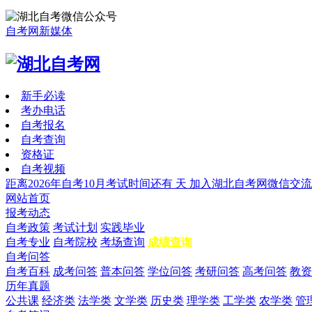
自考网新媒体
新手必读
考办电话
自考报名
自考查询
资格证
自考视频
距离2026年自考10月考试时间还有
天
加入湖北自考网微信交流
网站首页
报考动态
自考政策
考试计划
实践毕业
自考专业
自考院校
考场查询
成绩查询
自考问答
自考百科
成考问答
普本问答
学位问答
考研问答
高考问答
教资
历年真题
公共课
经济类
法学类
文学类
历史类
理学类
工学类
农学类
管