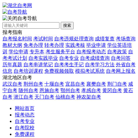
自考导航
搜索
报考指南
自考报名时间
考试时间
自考违规处理查询
成绩复查
考场查询
教材大纲
免考办理
转考办理
实践考核
毕业申请
学位英语培
训
学位申请
专升本
考生服务平台
自考报考动态
自考政策
自
考考试计划
自考实践毕业
自考专业
自考成绩查询
自考问答
历年真题
自考串讲笔记
自考考生手记
自考学习方法
外省自考
信息
自考培训课程
免费视频领取
模拟考试系统
自考网上报名
湖北地区自考
武汉自考
荆州自考
十堰自考
宜昌自考
襄樊自考
荆门自考
咸
宁自考
随州自考
恩施自考
鄂州自考
孝感自考
黄冈自考
黄石
自考
潜江自考
天门自考
仙桃自考
神农架自考
网站首页
报考动态
自考专业
自考院校
免费课程