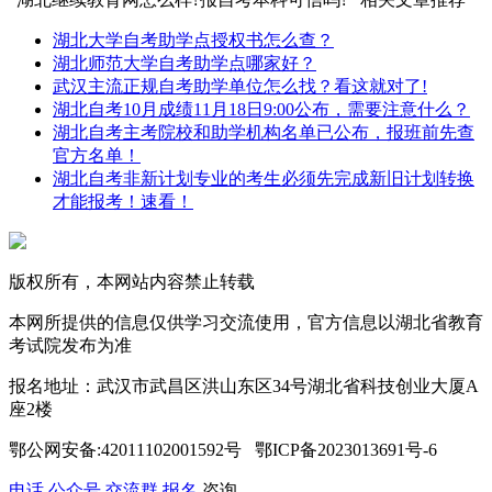
湖北大学自考助学点授权书怎么查？
湖北师范大学自考助学点哪家好？
武汉主流正规自考助学单位怎么找？看这就对了!
湖北自考10月成绩11月18日9:00公布，需要注意什么？
湖北自考主考院校和助学机构名单已公布，报班前先查
官方名单！
湖北自考非新计划专业的考生必须先完成新旧计划转换
才能报考！速看！
版权所有，本网站内容禁止转载
本网所提供的信息仅供学习交流使用，官方信息以湖北省教育
考试院发布为准
报名地址：武汉市武昌区洪山东区34号湖北省科技创业大厦A
座2楼
鄂公网安备:42011102001592号 鄂ICP备2023013691号-6
电话
公众号
交流群
报名
咨询