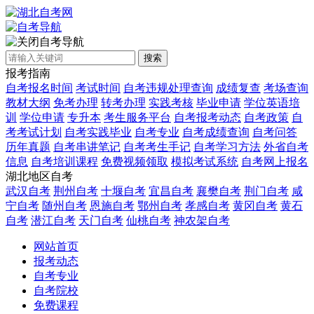
自考导航
搜索
报考指南
自考报名时间
考试时间
自考违规处理查询
成绩复查
考场查询
教材大纲
免考办理
转考办理
实践考核
毕业申请
学位英语培
训
学位申请
专升本
考生服务平台
自考报考动态
自考政策
自
考考试计划
自考实践毕业
自考专业
自考成绩查询
自考问答
历年真题
自考串讲笔记
自考考生手记
自考学习方法
外省自考
信息
自考培训课程
免费视频领取
模拟考试系统
自考网上报名
湖北地区自考
武汉自考
荆州自考
十堰自考
宜昌自考
襄樊自考
荆门自考
咸
宁自考
随州自考
恩施自考
鄂州自考
孝感自考
黄冈自考
黄石
自考
潜江自考
天门自考
仙桃自考
神农架自考
网站首页
报考动态
自考专业
自考院校
免费课程