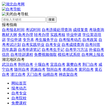
自考导航
搜索
报考指南
自考报名时间
考试时间
自考违规处理查询
成绩复查
考场查询
教材大纲
免考办理
转考办理
实践考核
毕业申请
学位英语培
训
学位申请
专升本
考生服务平台
自考报考动态
自考政策
自
考考试计划
自考实践毕业
自考专业
自考成绩查询
自考问答
历年真题
自考串讲笔记
自考考生手记
自考学习方法
外省自考
信息
自考培训课程
免费视频领取
模拟考试系统
自考网上报名
湖北地区自考
武汉自考
荆州自考
十堰自考
宜昌自考
襄樊自考
荆门自考
咸
宁自考
随州自考
恩施自考
鄂州自考
孝感自考
黄冈自考
黄石
自考
潜江自考
天门自考
仙桃自考
神农架自考
网站首页
报考动态
自考专业
自考院校
免费课程