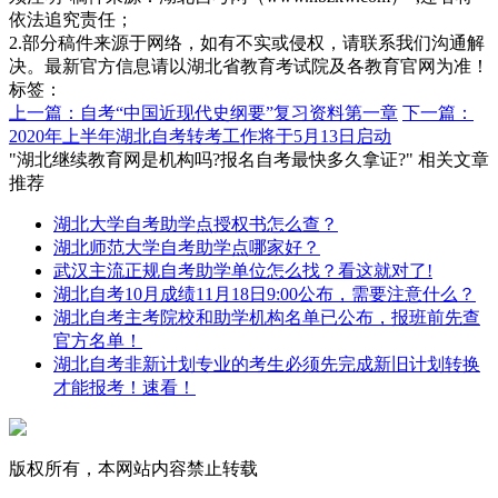
依法追究责任；
2.部分稿件来源于网络，如有不实或侵权，请联系我们沟通解
决。最新官方信息请以湖北省教育考试院及各教育官网为准！
标签：
上一篇：自考“中国近现代史纲要”复习资料第一章
下一篇：
2020年上半年湖北自考转考工作将于5月13日启动
"湖北继续教育网是机构吗?报名自考最快多久拿证?" 相关文章
推荐
湖北大学自考助学点授权书怎么查？
湖北师范大学自考助学点哪家好？
武汉主流正规自考助学单位怎么找？看这就对了!
湖北自考10月成绩11月18日9:00公布，需要注意什么？
湖北自考主考院校和助学机构名单已公布，报班前先查
官方名单！
湖北自考非新计划专业的考生必须先完成新旧计划转换
才能报考！速看！
版权所有，本网站内容禁止转载