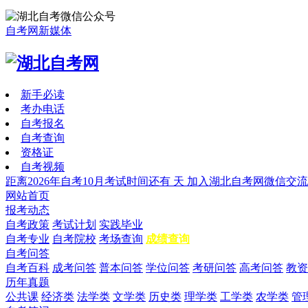
自考网新媒体
新手必读
考办电话
自考报名
自考查询
资格证
自考视频
距离2026年自考10月考试时间还有
天
加入湖北自考网微信交流
网站首页
报考动态
自考政策
考试计划
实践毕业
自考专业
自考院校
考场查询
成绩查询
自考问答
自考百科
成考问答
普本问答
学位问答
考研问答
高考问答
教资
历年真题
公共课
经济类
法学类
文学类
历史类
理学类
工学类
农学类
管