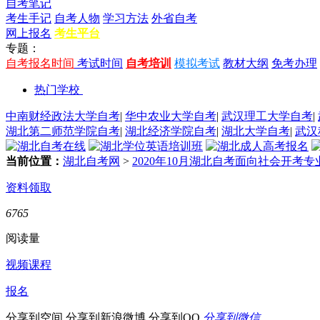
自考笔记
考生手记
自考人物
学习方法
外省自考
网上报名
考生平台
专题：
自考报名时间
考试时间
自考培训
模拟考试
教材大纲
免考办理
热门学校
中南财经政法大学自考
|
华中农业大学自考
|
武汉理工大学自考
|
湖北第二师范学院自考
|
湖北经济学院自考
|
湖北大学自考
|
武汉
当前位置：
湖北自考网
>
2020年10月湖北自考面向社会开考
资料领取
6765
阅读量
视频课程
报名
分享到空间
分享到新浪微博
分享到QQ
分享到微信