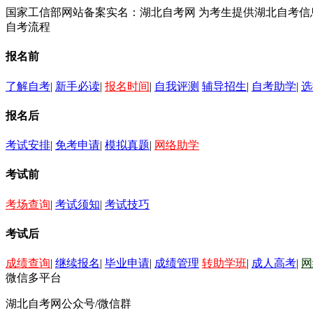
国家工信部网站备案实名：湖北自考网 为考生提供湖北自考
自考流程
报名前
了解自考
|
新手必读
|
报名时间
|
自我评测
辅导招生
|
自考助学
|
选
报名后
考试安排
|
免考申请
|
模拟真题
|
网络助学
考试前
考场查询
|
考试须知
|
考试技巧
考试后
成绩查询
|
继续报名
|
毕业申请
|
成绩管理
转助学班
|
成人高考
|
网
微信多平台
湖北自考网公众号/微信群