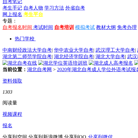
自考笔记
考生手记
自考人物
学习方法
外省自考
网上报名
考生平台
专题：
自考报名时间
考试时间
自考培训
模拟考试
教材大纲
免考办理
热门学校
中南财经政法大学自考
|
华中农业大学自考
|
武汉理工大学自考
|
湖北第二师范学院自考
|
湖北经济学院自考
|
湖北大学自考
|
武汉
当前位置：
湖北自考网
>
2020年湖北自考成人学位外语考试
资料领取
1303
阅读量
视频课程
报名
分享到空间
分享到新浪微博
分享到QQ
分享到微信