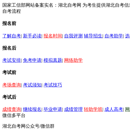
国家工信部网站备案实名：湖北自考网 为考生提供湖北自考
自考流程
报名前
了解自考
|
新手必读
|
报名时间
|
自我评测
辅导招生
|
自考助学
|
选
报名后
考试安排
|
免考申请
|
模拟真题
|
网络助学
考试前
考场查询
|
考试须知
|
考试技巧
考试后
成绩查询
|
继续报名
|
毕业申请
|
成绩管理
转助学班
|
成人高考
|
网
微信多平台
湖北自考网公众号/微信群