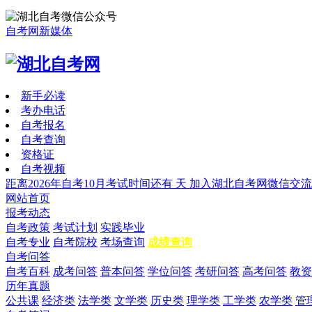
自考网新媒体
新手必读
考办电话
自考报名
自考查询
资格证
自考视频
距离2026年自考10月考试时间还有
天
加入湖北自考网微信交流
网站首页
报考动态
自考政策
考试计划
实践毕业
自考专业
自考院校
考场查询
成绩查询
自考问答
自考百科
成考问答
普本问答
学位问答
考研问答
高考问答
教资
历年真题
公共课
经济类
法学类
文学类
历史类
理学类
工学类
农学类
管