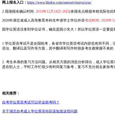
网上报名入口：
https://www.hbzkw.com/xueweiyingyu/crxs/
2.现场报名确认时间:
2019
年12月24日-28日
(各报名点根据
本校实际在此
2020年湖北省成人高等教育本科生申请学士学位外语
考试时间:
2020年
因学位英语没拿到学位证书，确实是因小失大！所以学位英语一定要提
1.学位英语考试不是全国统考，各省市学位英语考试内容也有所不同
语法、翻译以及写作等方面，其中翻译和写作时很多考生都掌握不来的
2. 考生本身的复习方法问题。从相关方面的消息分析得出，成人学位
是在职人士，平时工作忙很少有时间复习备考，复习不充分就去参加考
相关推荐：
自考学位英语考试可以毕业前考吗？
关于湖北自考成人学位英语你应该知道这些问题