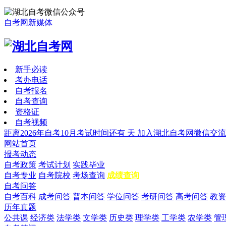
自考网新媒体
新手必读
考办电话
自考报名
自考查询
资格证
自考视频
距离2026年自考10月考试时间还有
天
加入湖北自考网微信交流
网站首页
报考动态
自考政策
考试计划
实践毕业
自考专业
自考院校
考场查询
成绩查询
自考问答
自考百科
成考问答
普本问答
学位问答
考研问答
高考问答
教资
历年真题
公共课
经济类
法学类
文学类
历史类
理学类
工学类
农学类
管