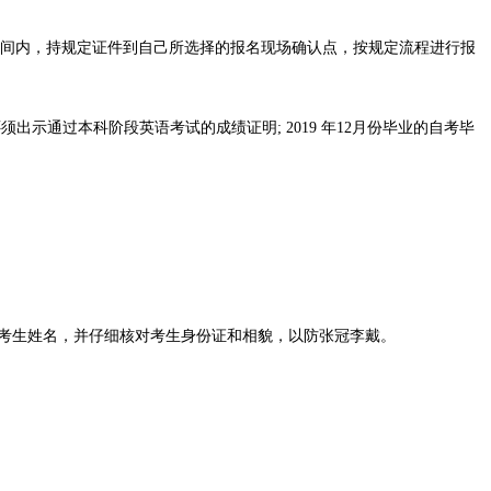
间内，持规定证件到自己所选择的报名现
场确认点，按规定流程进行报
须出示通过本科阶段英语考试的成绩证明; 2019
年12月份毕业的自考毕
考生姓名，并仔细核对考生
身份证和相貌，以防张冠李戴。