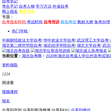
自考笔记
考生手记
自考人物
学习方法
外省自考
网上报名
考生平台
专题：
自考报名时间
考试时间
自考培训
模拟考试
教材大纲
免考办理
热门学校
中南财经政法大学自考
|
华中农业大学自考
|
武汉理工大学自考
|
湖北第二师范学院自考
|
湖北经济学院自考
|
湖北大学自考
|
武汉
当前位置：
湖北自考网
>
2020年湖北自考成人学位外语考试
资料领取
1224
阅读量
视频课程
报名
分享到空间
分享到新浪微博
分享到QQ
分享到微信