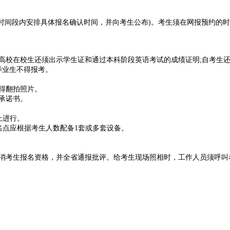
时间段内安排具体报名确认时间，并向考生公布)。
考生须在网报预约的时
高校在校生还须出示学生证和通过本科阶段英语考试的成
绩证明;自考生还
类毕业生不得报考。
得翻拍照片。
承诺书。
上进行。
名点应根据考生人数配备1套或多套设备。
消考生报名资格，并全省通报批评。
给考生现场照相时，工作人员须呼叫