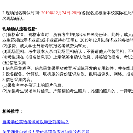
2.现场报名确认时间:
2019
年12月24日-28日
(各报名点根据
本校实际在此
名现场确认。
现场确认流程包括:
(1)资格审查。资格审查时，所有考生均须出示居民身份证。
此外，成人
业生还须出示毕业证(或毕业证待办证明)。
2019年12月以前毕业的各
(2)缴费。成人学士外语考试报名考试费为50元。
(3)现场照相。考生须本人亲自到场照相确认，不得请他人代
替照相，不
(4)考生须在《报名信息表》上亲笔签名确认信息，并签诚信
报名、考试
(五)信息采集
1.信息采集程序。信息采集采用省教育考试院开发的专用软件，
并在线
2.设备配备。计算机、联机版的身份证识别仪、数码摄像头、网
络。报
3.信息采集内容。
(1)采集考生身份证上的照片信息。
(2)采集考生现场照片信息。严禁翻拍考生照片，凡翻拍照片
的，一律取
相关推荐：
自考学位英语考试可以毕业前考吗？
关于湖北自考成人学位英语你应该知道这些问题