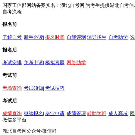
国家工信部网站备案实名：湖北自考网 为考生提供湖北自考
自考流程
报名前
了解自考
|
新手必读
|
报名时间
|
自我评测
辅导招生
|
自考助学
|
选
报名后
考试安排
|
免考申请
|
模拟真题
|
网络助学
考试前
考场查询
|
考试须知
|
考试技巧
考试后
成绩查询
|
继续报名
|
毕业申请
|
成绩管理
转助学班
|
成人高考
|
网
微信多平台
湖北自考网公众号/微信群