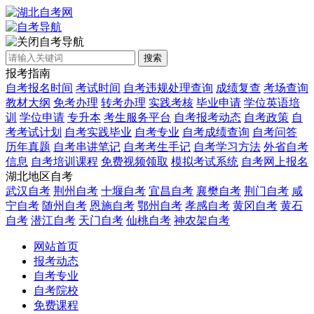
自考导航
搜索
报考指南
自考报名时间
考试时间
自考违规处理查询
成绩复查
考场查询
教材大纲
免考办理
转考办理
实践考核
毕业申请
学位英语培
训
学位申请
专升本
考生服务平台
自考报考动态
自考政策
自
考考试计划
自考实践毕业
自考专业
自考成绩查询
自考问答
历年真题
自考串讲笔记
自考考生手记
自考学习方法
外省自考
信息
自考培训课程
免费视频领取
模拟考试系统
自考网上报名
湖北地区自考
武汉自考
荆州自考
十堰自考
宜昌自考
襄樊自考
荆门自考
咸
宁自考
随州自考
恩施自考
鄂州自考
孝感自考
黄冈自考
黄石
自考
潜江自考
天门自考
仙桃自考
神农架自考
网站首页
报考动态
自考专业
自考院校
免费课程