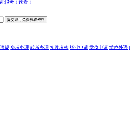
能报考！速看！
违规
免考办理
转考办理
实践考核
毕业申请
学位申请
学位外语