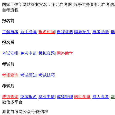
国家工信部网站备案实名：湖北自考网 为考生提供湖北自考
自考流程
报名前
了解自考
|
新手必读
|
报名时间
|
自我评测
辅导招生
|
自考助学
|
选
报名后
考试安排
|
免考申请
|
模拟真题
|
网络助学
考试前
考场查询
|
考试须知
|
考试技巧
考试后
成绩查询
|
继续报名
|
毕业申请
|
成绩管理
转助学班
|
成人高考
|
网
微信多平台
湖北自考网公众号/微信群