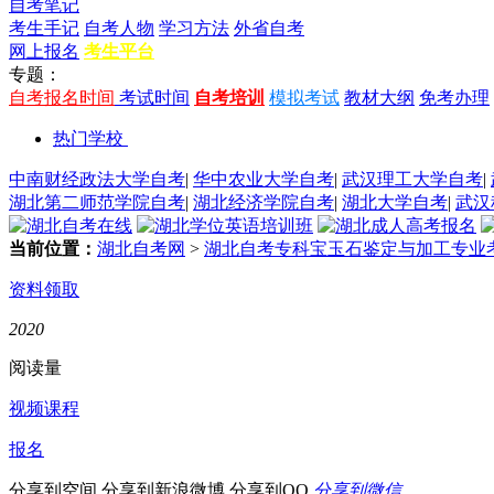
自考笔记
考生手记
自考人物
学习方法
外省自考
网上报名
考生平台
专题：
自考报名时间
考试时间
自考培训
模拟考试
教材大纲
免考办理
热门学校
中南财经政法大学自考
|
华中农业大学自考
|
武汉理工大学自考
|
湖北第二师范学院自考
|
湖北经济学院自考
|
湖北大学自考
|
武汉
当前位置：
湖北自考网
>
湖北自考专科宝玉石鉴定与加工专业
资料领取
2020
阅读量
视频课程
报名
分享到空间
分享到新浪微博
分享到QQ
分享到微信