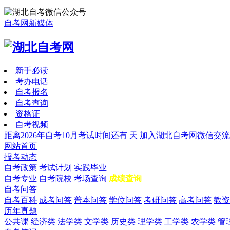
自考网新媒体
新手必读
考办电话
自考报名
自考查询
资格证
自考视频
距离2026年自考10月考试时间还有
天
加入湖北自考网微信交流
网站首页
报考动态
自考政策
考试计划
实践毕业
自考专业
自考院校
考场查询
成绩查询
自考问答
自考百科
成考问答
普本问答
学位问答
考研问答
高考问答
教资
历年真题
公共课
经济类
法学类
文学类
历史类
理学类
工学类
农学类
管