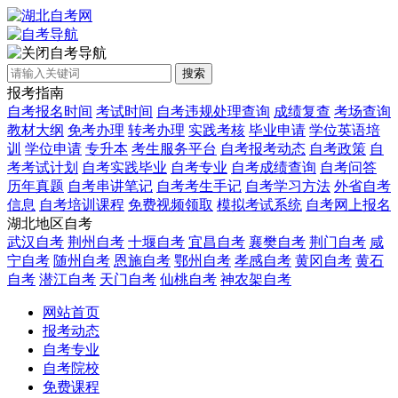
自考导航
搜索
报考指南
自考报名时间
考试时间
自考违规处理查询
成绩复查
考场查询
教材大纲
免考办理
转考办理
实践考核
毕业申请
学位英语培
训
学位申请
专升本
考生服务平台
自考报考动态
自考政策
自
考考试计划
自考实践毕业
自考专业
自考成绩查询
自考问答
历年真题
自考串讲笔记
自考考生手记
自考学习方法
外省自考
信息
自考培训课程
免费视频领取
模拟考试系统
自考网上报名
湖北地区自考
武汉自考
荆州自考
十堰自考
宜昌自考
襄樊自考
荆门自考
咸
宁自考
随州自考
恩施自考
鄂州自考
孝感自考
黄冈自考
黄石
自考
潜江自考
天门自考
仙桃自考
神农架自考
网站首页
报考动态
自考专业
自考院校
免费课程