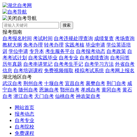
自考导航
搜索
报考指南
自考报名时间
考试时间
自考违规处理查询
成绩复查
考场查询
教材大纲
免考办理
转考办理
实践考核
毕业申请
学位英语培
训
学位申请
专升本
考生服务平台
自考报考动态
自考政策
自
考考试计划
自考实践毕业
自考专业
自考成绩查询
自考问答
历年真题
自考串讲笔记
自考考生手记
自考学习方法
外省自考
信息
自考培训课程
免费视频领取
模拟考试系统
自考网上报名
湖北地区自考
武汉自考
荆州自考
十堰自考
宜昌自考
襄樊自考
荆门自考
咸
宁自考
随州自考
恩施自考
鄂州自考
孝感自考
黄冈自考
黄石
自考
潜江自考
天门自考
仙桃自考
神农架自考
网站首页
报考动态
自考专业
自考院校
免费课程