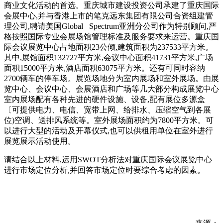
商业文化活动的首选。重庆城市建设投资公司承建了重庆国际
会展中心,并与香港上市的笔克远东集团有限公司合资组建管
理公司,聘请美国Global Spectrum亚洲分公司作为特别顾问,严
格按照国际专业会展场馆管理标准及服务要求来运营。重庆国
际会议展览中心占地面积23公倾,建筑面积为237533平方米。
其中,展馆面积132727平方米,会议中心面积41731平方米,广场
面积15000平方米,酒店面积63075平方米。还有可同时容纳
2700辆车的停车场。展览场地分为室内展场和室外展场。由展
览中心、会议中心、会展酒店和广场等几大部分构成展览中心
室内展场配有各种先进的硬件设施、设备,配有展位多源盒
〔可提供电力、电信、宽带上网、给排水、压缩空气到各展
位)空调、送排风系统等。室外展场面积约为7800平方米。可
以进行大型的活动及开幕仪式,也可以供租用单位在室外进行
展览展示活动使用。
请结合以上材料,运用SWOT分析法对重庆国际会议展览中心
进行市场定位分析,并回答市场定位时要综合考虑的因素。