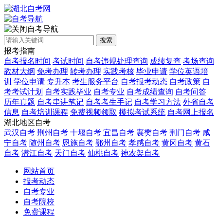
自考导航
搜索
报考指南
自考报名时间
考试时间
自考违规处理查询
成绩复查
考场查询
教材大纲
免考办理
转考办理
实践考核
毕业申请
学位英语培
训
学位申请
专升本
考生服务平台
自考报考动态
自考政策
自
考考试计划
自考实践毕业
自考专业
自考成绩查询
自考问答
历年真题
自考串讲笔记
自考考生手记
自考学习方法
外省自考
信息
自考培训课程
免费视频领取
模拟考试系统
自考网上报名
湖北地区自考
武汉自考
荆州自考
十堰自考
宜昌自考
襄樊自考
荆门自考
咸
宁自考
随州自考
恩施自考
鄂州自考
孝感自考
黄冈自考
黄石
自考
潜江自考
天门自考
仙桃自考
神农架自考
网站首页
报考动态
自考专业
自考院校
免费课程