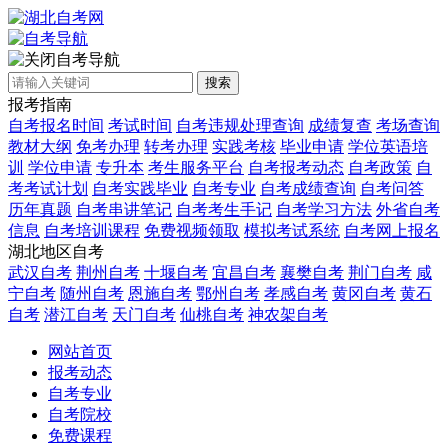
自考导航
搜索
报考指南
自考报名时间
考试时间
自考违规处理查询
成绩复查
考场查询
教材大纲
免考办理
转考办理
实践考核
毕业申请
学位英语培
训
学位申请
专升本
考生服务平台
自考报考动态
自考政策
自
考考试计划
自考实践毕业
自考专业
自考成绩查询
自考问答
历年真题
自考串讲笔记
自考考生手记
自考学习方法
外省自考
信息
自考培训课程
免费视频领取
模拟考试系统
自考网上报名
湖北地区自考
武汉自考
荆州自考
十堰自考
宜昌自考
襄樊自考
荆门自考
咸
宁自考
随州自考
恩施自考
鄂州自考
孝感自考
黄冈自考
黄石
自考
潜江自考
天门自考
仙桃自考
神农架自考
网站首页
报考动态
自考专业
自考院校
免费课程